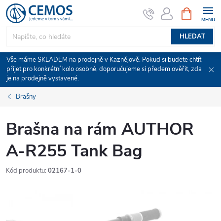
Přejít
NÁKUPNÍ
KOŠÍK
na
obsah
HLEDAT
Vše máme SKLADEM na prodejně v Kaznějově. Pokud si budete chtít
přijet pro konkrétní kolo osobně, doporučujeme si předem ověřit, zda
je na prodejně vystavené.
Brašny
Brašna na rám AUTHOR
A-R255 Tank Bag
Kód produktu:
02167-1-0