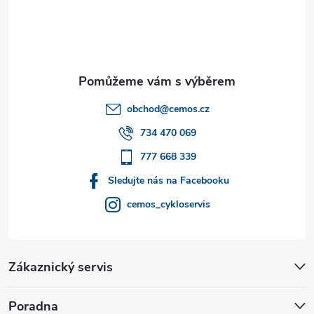
á
p
a
t
obchod
@
cemos.cz
í
734 470 069
777 668 339
Sledujte nás na Facebooku
cemos_cykloservis
Zákaznický servis
Poradna