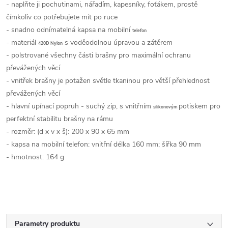
- naplňte ji pochutinami, nářadím, kapesníky, foťákem, prostě
čímkoliv co potřebujete mít po ruce
- snadno odnímatelná kapsa na mobilní
telefon
- materiál
s voděodolnou úpravou a zátěrem
420D Nylon
- polstrované všechny části brašny pro maximální ochranu
převážených věcí
- vnitřek brašny je potažen světle tkaninou pro větší přehlednost
převážených věcí
- hlavní upínací popruh - suchý zip, s vnitřním
potiskem pro
silikonovým
perfektní stabilitu brašny na rámu
- rozměr: (d x v x š): 200 x 90 x 65 mm
- kapsa na mobilní telefon: vnitřní délka 160 mm; šířka 90 mm
- hmotnost: 164 g
Parametry produktu