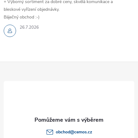
+ Výborný sortiment za dobré ceny, skvělá komunikace a
bleskové vyřízení objednávky.
Báječný obchod :-)
26.7.2026
Z
á
p
a
t
obchod
@
cemos.cz