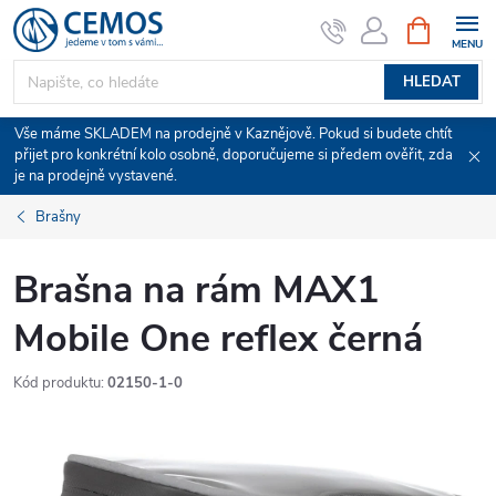
Přejít
NÁKUPNÍ
KOŠÍK
na
obsah
HLEDAT
Vše máme SKLADEM na prodejně v Kaznějově. Pokud si budete chtít
přijet pro konkrétní kolo osobně, doporučujeme si předem ověřit, zda
je na prodejně vystavené.
Brašny
Brašna na rám MAX1
Mobile One reflex černá
Kód produktu:
02150-1-0