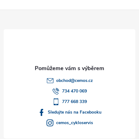
Z
á
p
a
t
obchod
@
cemos.cz
í
734 470 069
777 668 339
Sledujte nás na Facebooku
cemos_cykloservis