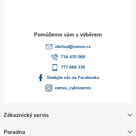
p
a
t
obchod
@
cemos.cz
í
734 470 069
777 668 339
Sledujte nás na Facebooku
cemos_cykloservis
Zákaznický servis
Poradna