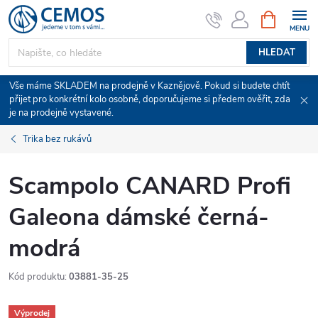
Přejít
NÁKUPNÍ
KOŠÍK
na
obsah
HLEDAT
Vše máme SKLADEM na prodejně v Kaznějově. Pokud si budete chtít
přijet pro konkrétní kolo osobně, doporučujeme si předem ověřit, zda
je na prodejně vystavené.
Trika bez rukávů
Scampolo CANARD Profi
Galeona dámské černá-
modrá
Kód produktu:
03881-35-25
Výprodej