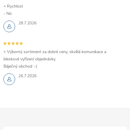
+ Rychlost
- Nic
28.7.2026
+ Výborný sortiment za dobré ceny, skvělá komunikace a
bleskové vyřízení objednávky.
Báječný obchod :-)
26.7.2026
Z
á