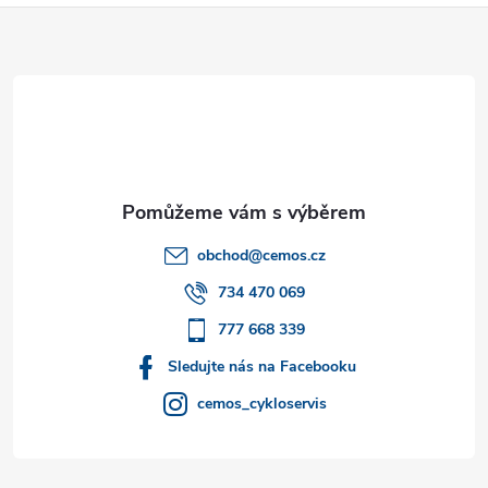
Z
á
p
a
t
obchod
@
cemos.cz
í
734 470 069
777 668 339
Sledujte nás na Facebooku
cemos_cykloservis