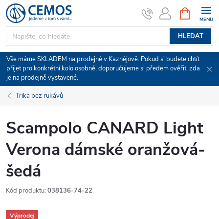
Přejít
NÁKUPNÍ
KOŠÍK
na
obsah
HLEDAT
Vše máme SKLADEM na prodejně v Kaznějově. Pokud si budete chtít
přijet pro konkrétní kolo osobně, doporučujeme si předem ověřit, zda
je na prodejně vystavené.
Trika bez rukávů
Scampolo CANARD Light
Verona dámské oranžová-
šedá
Kód produktu:
038136-74-22
Výprodej