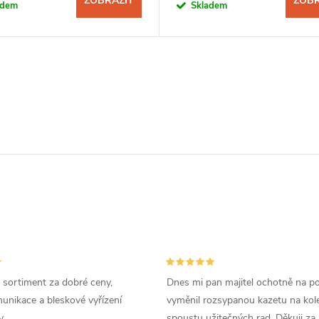
ZOBRAZIT
ZOBR
adem
Skladem
 sortiment za dobré ceny,
Dnes mi pan majitel ochotně na p
unikace a bleskové vyřízení
vyměnil rozsypanou kazetu na kole
.
spoustu užitečných rad. Děkuji za