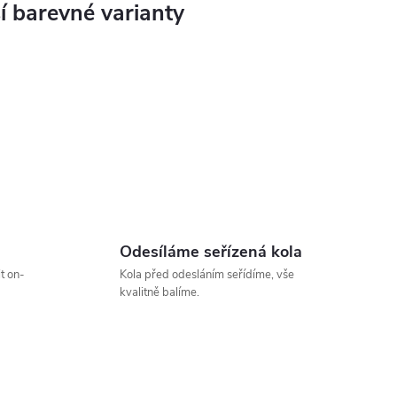
Odesíláme seřízená kola
t on-
Kola před odesláním seřídíme, vše
kvalitně balíme.