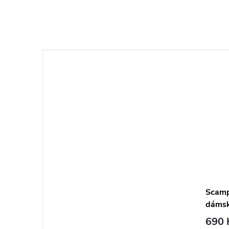
Scamp
dámsk
690 