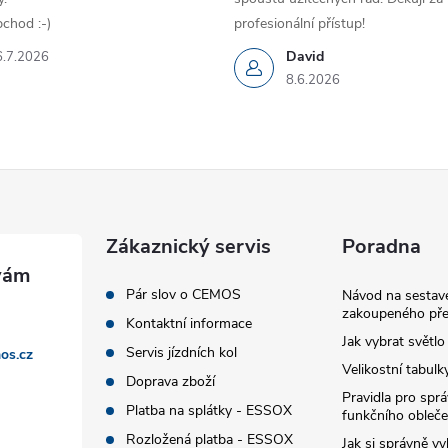
chod :-)
profesionální přístup!
David
6.7.2026
8.6.2026
Zákaznický servis
Poradna
Pár slov o CEMOS
Návod na sestave
zakoupeného pře
Kontaktní informace
Jak vybrat světlo
Servis jízdních kol
os.cz
Velikostní tabulk
Doprava zboží
Pravidla pro spr
Platba na splátky - ESSOX
funkčního obleče
Rozložená platba - ESSOX
Jak si správně vy