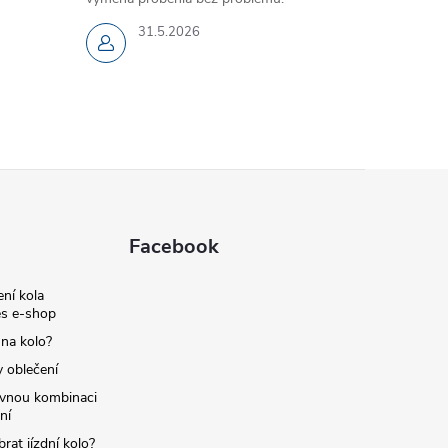
31.5.2026
Facebook
ní kola
s e-shop
 na kolo?
y oblečení
ávnou kombinaci
ní
brat jízdní kolo?