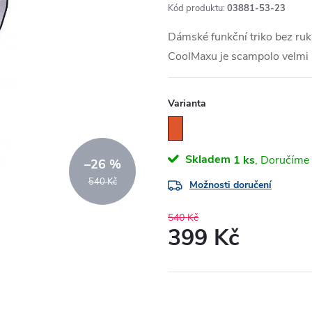
Kód produktu:
03881-53-23
Dámské funkční triko bez ruk
CoolMaxu je scampolo velmi 
Varianta
Skladem
1 ks
–26 %
540 Kč
Možnosti doručení
540 Kč
399 Kč
Měrná
cena: