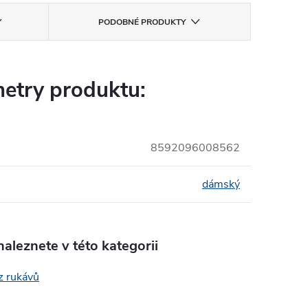
PODOBNÉ PRODUKTY
etry produktu:
8592096008562
dámský
aleznete v této kategorii
z rukávů