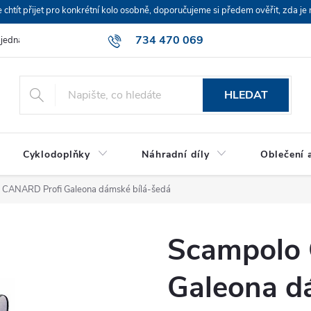
ít přijet pro konkrétní kolo osobně, doporučujeme si předem ověřit, zda je 
734 470 069
bjednávka
HLEDAT
Cyklodoplňky
Náhradní díly
Oblečení a
 CANARD Profi Galeona dámské bílá-šedá
Scampolo
Galeona d