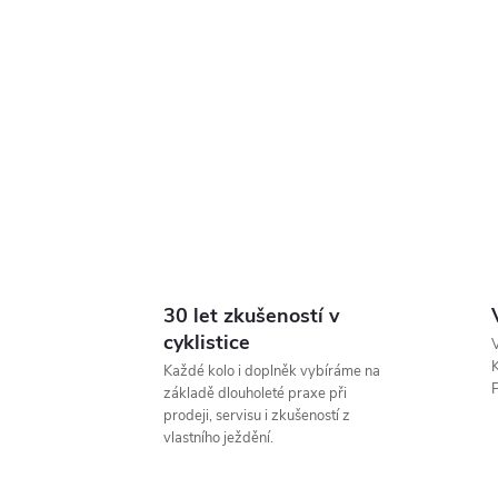
30 let zkušeností v
cyklistice
V
K
Každé kolo i doplněk vybíráme na
P
základě dlouholeté praxe při
prodeji, servisu i zkušeností z
vlastního ježdění.