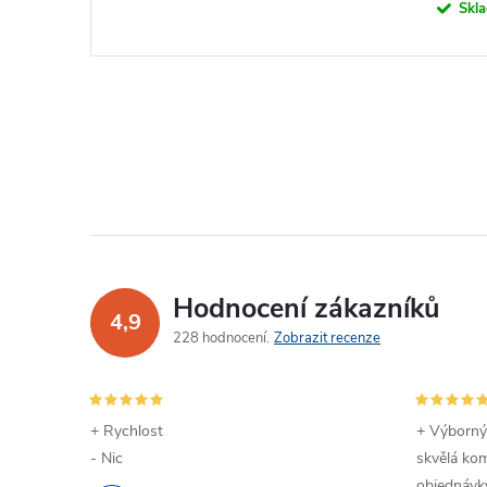
Skl
Hodnocení zákazníků
4,9
228 hodnocení
Zobrazit recenze
+ Rychlost
+ Výborný
- Nic
skvělá kom
objednávky