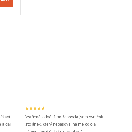
AZIT
očkání
Vstřícné jednání, potřebovala jsem vyměnit
 a dal
stojánek, který nepasoval na mé kolo a
výměna proběhla bez problémů.