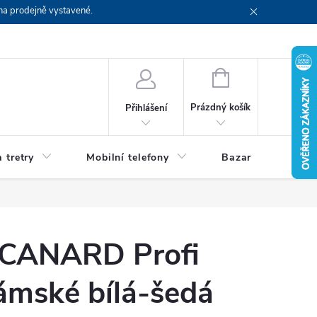
na prodejně vystavené.
NÁKUPNÍ
KOŠÍK
Prázdný košík
Přihlášení
 tretry
Mobilní telefony
Bazar
Servis
 CANARD Profi
ámské bílá-šedá