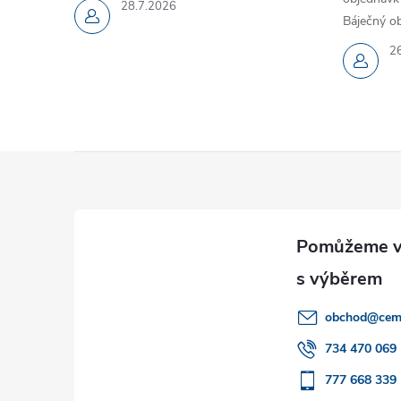
28.7.2026
Báječný ob
2
Z
á
p
a
obchod
@
cem
t
734 470 069
777 668 339
í