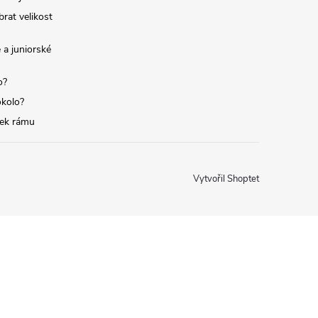
brat velikost
 a juniorské
o?
okolo?
tek rámu
Vytvořil Shoptet