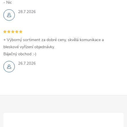
- Nic
28.7.2026
+ Výborný sortiment za dobré ceny, skvělá komunikace a
bleskové vyřízení objednávky.
Báječný obchod :-)
26.7.2026
Z
á