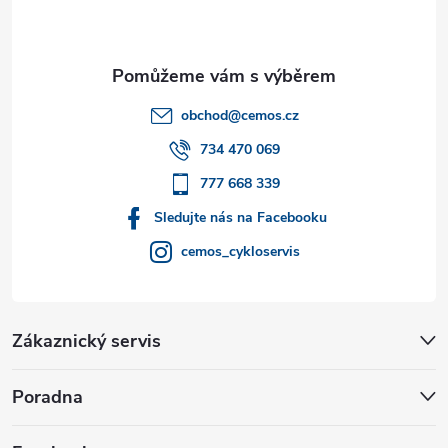
p
a
t
obchod
@
cemos.cz
í
734 470 069
777 668 339
Sledujte nás na Facebooku
cemos_cykloservis
Zákaznický servis
Poradna