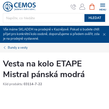
Přejít
NÁKUPNÍ
KOŠÍK
na
obsah
HLEDAT
Vše máme SKLADEM na prodejně v Kaznějově. Pokud si budete chtít
přijet pro konkrétní kolo osobně, doporučujeme si předem ověřit, zda
je na prodejně vystavené.
Bundy a vesty
Vesta na kolo ETAPE
Mistral pánská modrá
Kód produktu:
03114-7-22