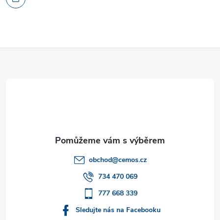
Z
á
p
a
t
obchod
@
cemos.cz
í
734 470 069
777 668 339
Sledujte nás na Facebooku