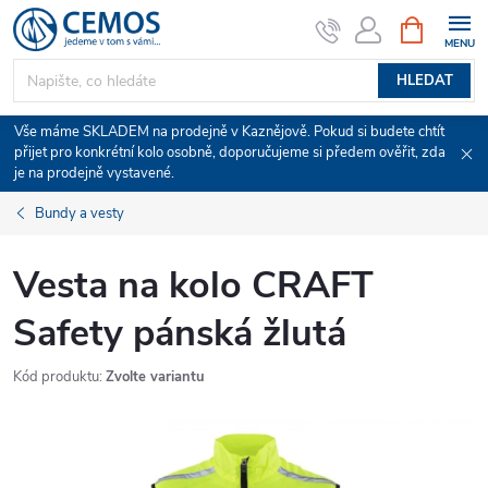
Přejít
NÁKUPNÍ
KOŠÍK
na
obsah
HLEDAT
Vše máme SKLADEM na prodejně v Kaznějově. Pokud si budete chtít
přijet pro konkrétní kolo osobně, doporučujeme si předem ověřit, zda
je na prodejně vystavené.
Bundy a vesty
Vesta na kolo CRAFT
Safety pánská žlutá
Kód produktu:
Zvolte variantu