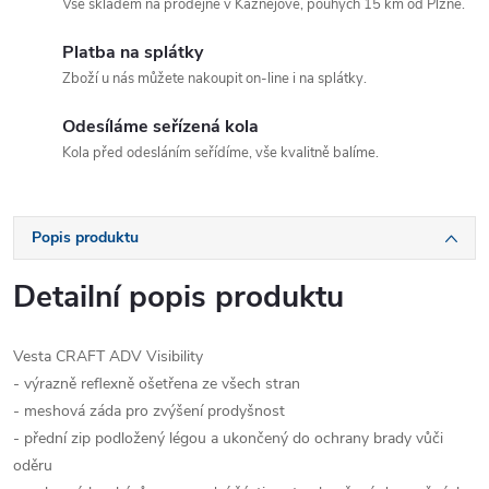
Vše skladem na prodejně v Kaznějově, pouhých 15 km od Plzně.
Platba na splátky
Zboží u nás můžete nakoupit on-line i na splátky.
Odesíláme seřízená kola
Kola před odesláním seřídíme, vše kvalitně balíme.
Popis produktu
Detailní popis produktu
Vesta CRAFT ADV Visibility
- výrazně reflexně ošetřena ze všech stran
- meshová záda pro zvýšení prodyšnost
- přední zip podložený légou a ukončený do ochrany brady vůči
oděru