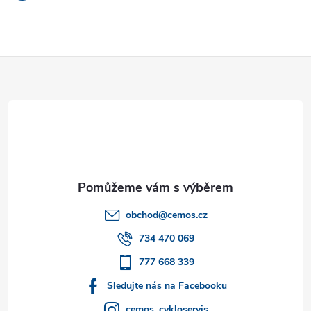
Z
á
p
a
t
obchod
@
cemos.cz
í
734 470 069
777 668 339
Sledujte nás na Facebooku
cemos_cykloservis