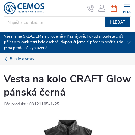
Přejít
NÁKUPNÍ
KOŠÍK
na
obsah
HLEDAT
Vše máme SKLADEM na prodejně v Kaznějově. Pokud si budete chtít
přijet pro konkrétní kolo osobně, doporučujeme si předem ověřit, zda
je na prodejně vystavené.
Bundy a vesty
Vesta na kolo CRAFT Glow
pánská černá
Kód produktu:
03121105-1-25