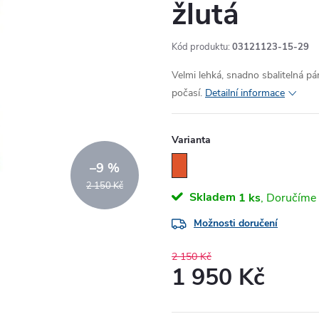
žlutá
Kód produktu:
03121123-15-29
Velmi lehká, snadno sbalitelná p
počasí.
Detailní informace
Varianta
–9 %
2 150 Kč
Skladem
1 ks
Možnosti doručení
2 150 Kč
1 950 Kč
Měrná
cena: