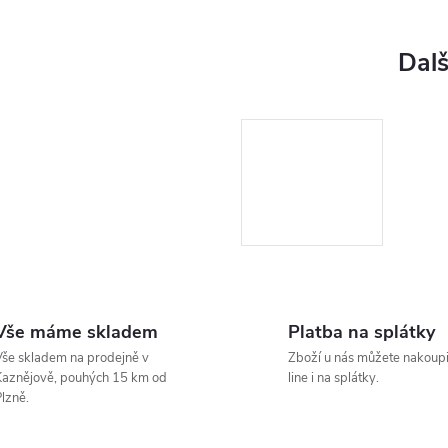
Vše máme skladem
Platba na splátky
še skladem na prodejně v
Zboží u nás můžete nakoupi
aznějově, pouhých 15 km od
line i na splátky.
lzně.