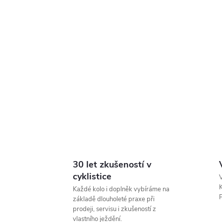
30 let zkušeností v
cyklistice
V
K
Každé kolo i doplněk vybíráme na
P
základě dlouholeté praxe při
prodeji, servisu i zkušeností z
vlastního ježdění.