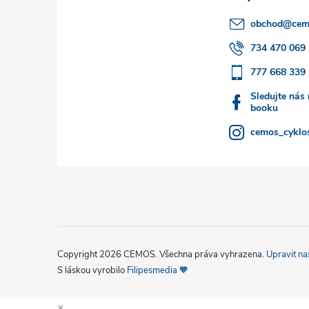
a
obchod
@
cem
t
734 470 069
777 668 339
í
Sledujte nás
booku
cemos_cyklos
Copyright 2026
CEMOS
. Všechna práva vyhrazena.
Upravit na
S láskou vyrobilo
Filipesmedia 🧡
×