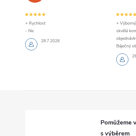
+ Rychlost
+ Výborný
- Nic
skvělá kom
objednávky
28.7.2026
Báječný ob
2
Z
á
p