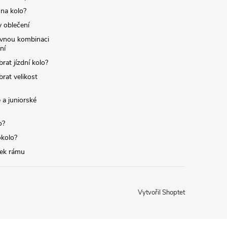
 na kolo?
y oblečení
ávnou kombinaci
ní
brat jízdní kolo?
brat velikost
 a juniorské
o?
okolo?
tek rámu
Vytvořil Shoptet