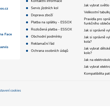
Kontaktní informace
Jak vybrat světlo
Servis jízdních kol
os.cz
Velikostní tabulk
Doprava zboží
Pravidla pro spr
Platba na splátky - ESSOX
funkčního obleče
Rozložená platba - ESSOX
Jak si správně vy
 na Face
Obchodní podmínky
Jak si správně vy
kola?
Reklamační řád
ervis
Jak vybrat dětské
Ochrana osobních údajů
kolo?
Jak na elektrokol
Jak vybrat elektr
Kompatibilita pa
stavení cookies