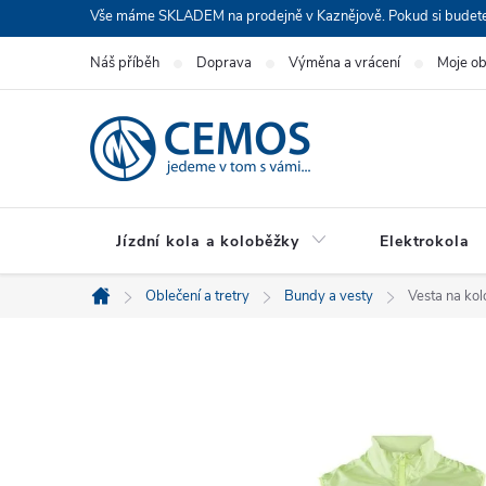
Přejít
Vše máme SKLADEM na prodejně v Kaznějově. Pokud si budete cht
na
Náš příběh
Doprava
Výměna a vrácení
Moje o
obsah
Jízdní kola a koloběžky
Elektrokola
Oblečení a tretry
Bundy a vesty
Vesta na ko
Domů