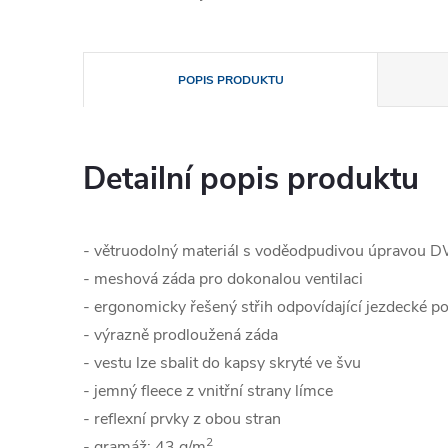
POPIS PRODUKTU
Detailní popis produktu
- větruodolný materiál s voděodpudivou úpravou D
- meshová záda pro dokonalou ventilaci
- ergonomicky řešený střih odpovídající jezdecké po
- výrazně prodloužená záda
- vestu lze sbalit do kapsy skryté ve švu
- jemný fleece z vnitřní strany límce
- reflexní prvky z obou stran
2
- g
ramáž: 43 g/m