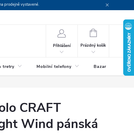
na prodejně vystavené.
NÁKUPNÍ
KOŠÍK
Prázdný košík
Přihlášení
 tretry
Mobilní telefony
Bazar
Servis
kolo CRAFT
ight Wind pánská