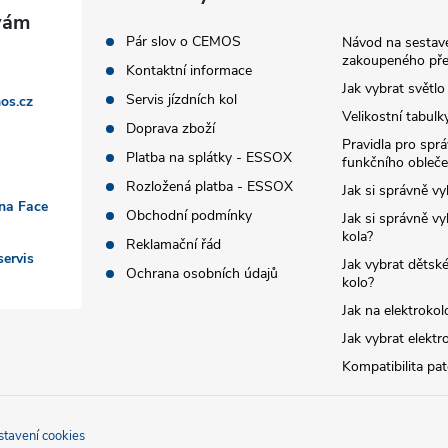
Pár slov o CEMOS
Návod na sestave
zakoupeného pře
Kontaktní informace
Jak vybrat světlo
Servis jízdních kol
os.cz
Velikostní tabulk
Doprava zboží
Pravidla pro spr
Platba na splátky - ESSOX
funkčního obleče
Rozložená platba - ESSOX
Jak si správně vy
 na Face
Obchodní podmínky
Jak si správně vy
kola?
Reklamační řád
ervis
Jak vybrat dětské
Ochrana osobních údajů
kolo?
Jak na elektrokol
Jak vybrat elektr
Kompatibilita pa
stavení cookies