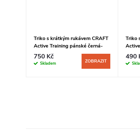
Triko s krátkým rukávem CRAFT
Triko
Active Training pánské černá-
Activ
žlutá
750 Kč
490 
ZOBRAZIT
Skladem
Skl