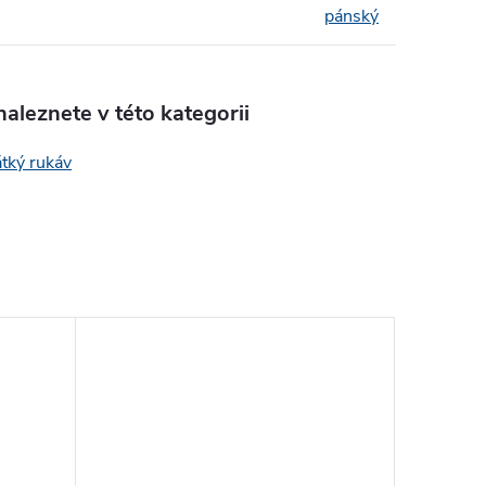
pánský
aleznete v této kategorii
átký rukáv