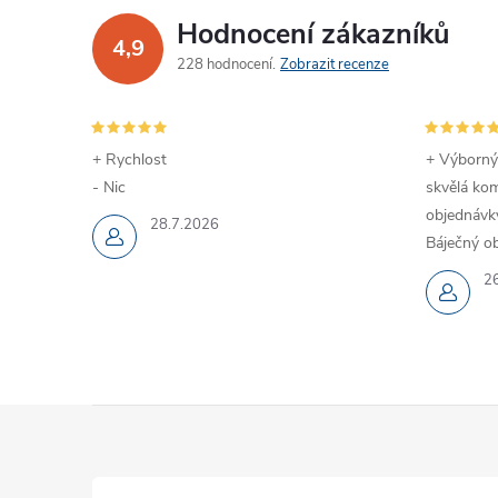
Hodnocení zákazníků
4,9
228 hodnocení
Zobrazit recenze
+ Rychlost
+ Výborný
- Nic
skvělá kom
objednávky
28.7.2026
Báječný ob
2
Z
á