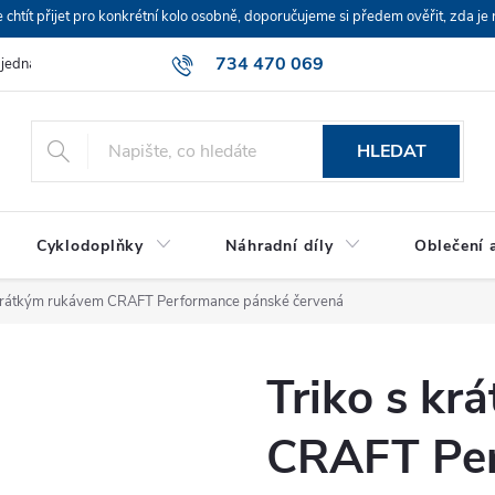
ít přijet pro konkrétní kolo osobně, doporučujeme si předem ověřit, zda je 
734 470 069
bjednávka
HLEDAT
Cyklodoplňky
Náhradní díly
Oblečení a
 krátkým rukávem CRAFT Performance pánské červená
Triko s k
CRAFT Per