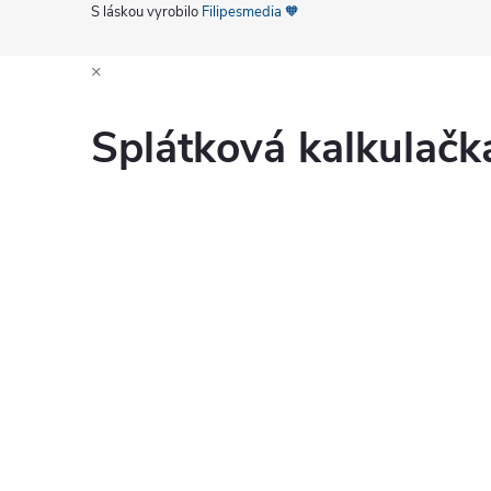
S láskou vyrobilo
Filipesmedia 🧡
×
Splátková kalkulač