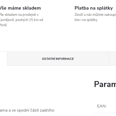
Vše máme skladem
Platba na splátky
še skladem na prodejně v
Zboží u nás můžete nakoupi
aznějově, pouhých 15 km od
line i na splátky.
lzně.
OSTATNÍ INFORMACE
Param
EAN
:
kama a ve spodní části zadního