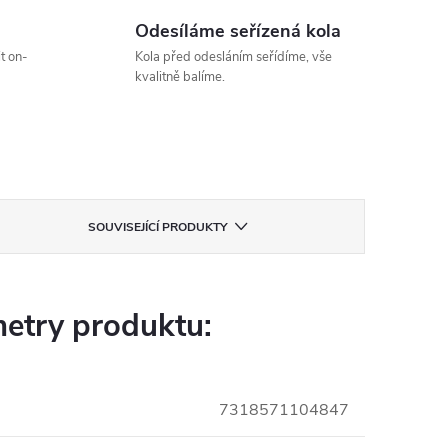
Odesíláme seřízená kola
t on-
Kola před odesláním seřídíme, vše
kvalitně balíme.
SOUVISEJÍCÍ PRODUKTY
etry produktu:
7318571104847