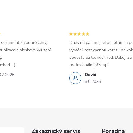
 sortiment za dobré ceny,
Dnes mi pan majitel ochotně na p
unikace a bleskové vyřízení
vyměnil rozsypanou kazetu na kole
.
spoustu užitečných rad. Děkuji za
chod :-)
profesionální přístup!
David
6.7.2026
8.6.2026
Zákaznický servis
Poradna