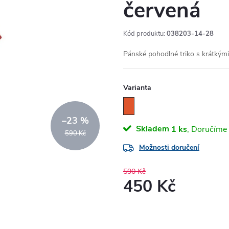
červená
Kód produktu:
038203-14-28
Pánské pohodlné triko s krátkými 
Varianta
–23 %
Skladem
1 ks
590 Kč
Možnosti doručení
590 Kč
450 Kč
Měrná
cena: