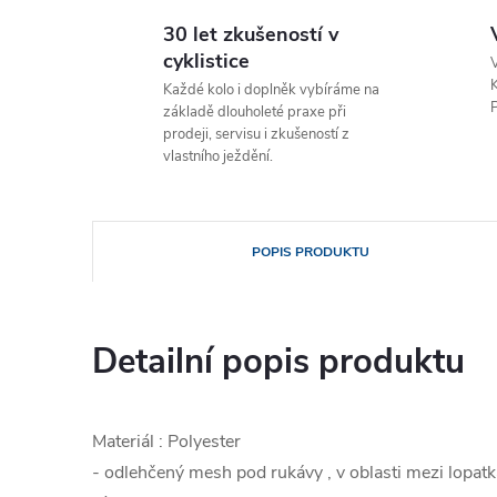
30 let zkušeností v
cyklistice
V
K
Každé kolo i doplněk vybíráme na
P
základě dlouholeté praxe při
prodeji, servisu i zkušeností z
vlastního ježdění.
POPIS PRODUKTU
Detailní popis produktu
Materiál : Polyester
- odlehčený mesh pod rukávy , v oblasti mezi lopat