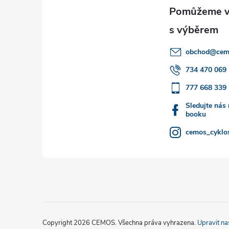
p
a
obchod
@
cem
t
734 470 069
777 668 339
í
Sledujte nás
booku
cemos_cyklos
Copyright 2026
CEMOS
. Všechna práva vyhrazena.
Upravit na