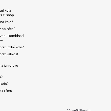
ní kola
s e-shop
 na kolo?
y oblečení
ávnou kombinaci
ní
brat jízdní kolo?
brat velikost
 a juniorské
o?
okolo?
tek rámu
Vytvořil Shoptet