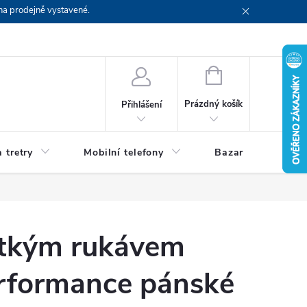
na prodejně vystavené.
NÁKUPNÍ
KOŠÍK
Prázdný košík
Přihlášení
 tretry
Mobilní telefony
Bazar
Servis
rátkým rukávem
formance pánské