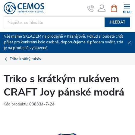
Přejít
NÁKUPNÍ
KOŠÍK
na
obsah
HLEDAT
Vše máme SKLADEM na prodejně v Kaznějově. Pokud si budete chtít
přijet pro konkrétní kolo osobně, doporučujeme si předem ověřit, zda
je na prodejně vystavené.
Trika krátký rukáv
Triko s krátkým rukávem
CRAFT Joy pánské modrá
Kód produktu:
038334-7-24