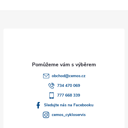
Z
á
p
a
t
obchod
@
cemos.cz
í
734 470 069
777 668 339
Sledujte nás na Facebooku
cemos_cykloservis