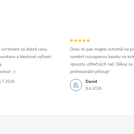
 sortiment za dobré ceny,
Dnes mi pan majitel ochotně na p
unikace a bleskové vyřízení
vyměnil rozsypanou kazetu na kole
.
spoustu užitečných rad. Děkuji za
chod :-)
profesionální přístup!
David
6.7.2026
8.6.2026