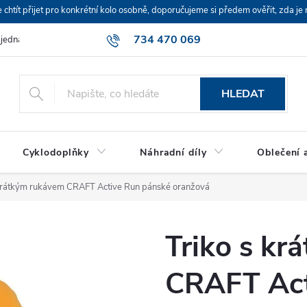
ít přijet pro konkrétní kolo osobně, doporučujeme si předem ověřit, zda je 
734 470 069
bjednávka
HLEDAT
Cyklodoplňky
Náhradní díly
Oblečení a
 krátkým rukávem CRAFT Active Run pánské oranžová
Triko s k
CRAFT Act