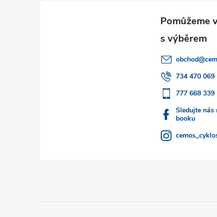
á
p
a
obchod
@
cem
t
734 470 069
777 668 339
í
Sledujte nás
booku
cemos_cyklos