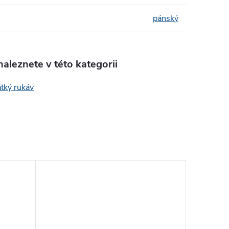
pánský
aleznete v této kategorii
átký rukáv