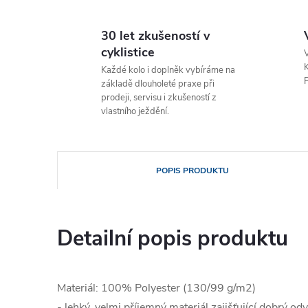
30 let zkušeností v
cyklistice
V
K
Každé kolo i doplněk vybíráme na
P
základě dlouholeté praxe při
prodeji, servisu i zkušeností z
vlastního ježdění.
POPIS PRODUKTU
Detailní popis produktu
Materiál: 100% Polyester (130/99 g/m2)
- lehký, velmi příjemný materiál zajišťující dobrý od