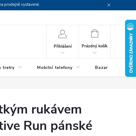
na prodejně vystavené.
NÁKUPNÍ
KOŠÍK
Prázdný košík
Přihlášení
 tretry
Mobilní telefony
Bazar
Servis
rátkým rukávem
ive Run pánské