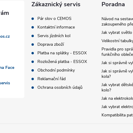
Zákaznický servis
Poradna
Pár slov o CEMOS
Návod na sestave
zakoupeného pře
Kontaktní informace
Jak vybrat světlo
Servis jízdních kol
os.cz
Velikostní tabulk
Doprava zboží
Pravidla pro spr
Platba na splátky - ESSOX
funkčního obleče
Rozložená platba - ESSOX
Jak si správně vy
 na Face
Obchodní podmínky
Jak si správně vy
kola?
Reklamační řád
ervis
Jak vybrat dětské
Ochrana osobních údajů
kolo?
Jak na elektrokol
Jak vybrat elektr
Kompatibilita pa