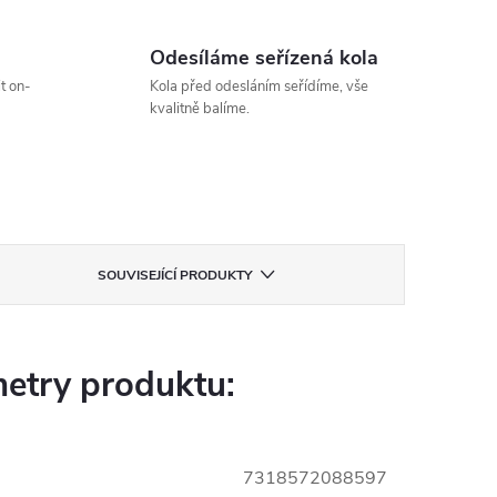
Odesíláme seřízená kola
t on-
Kola před odesláním seřídíme, vše
kvalitně balíme.
SOUVISEJÍCÍ PRODUKTY
etry produktu:
7318572088597