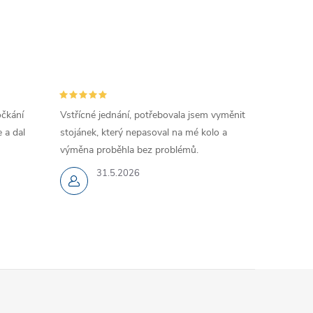
očkání
Vstřícné jednání, potřebovala jsem vyměnit
 a dal
stojánek, který nepasoval na mé kolo a
výměna proběhla bez problémů.
31.5.2026