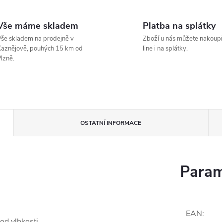
Vše máme skladem
Platba na splátky
še skladem na prodejně v
Zboží u nás můžete nakoupi
aznějově, pouhých 15 km od
line i na splátky.
lzně.
OSTATNÍ INFORMACE
Param
EAN
:
vod vlhkosti