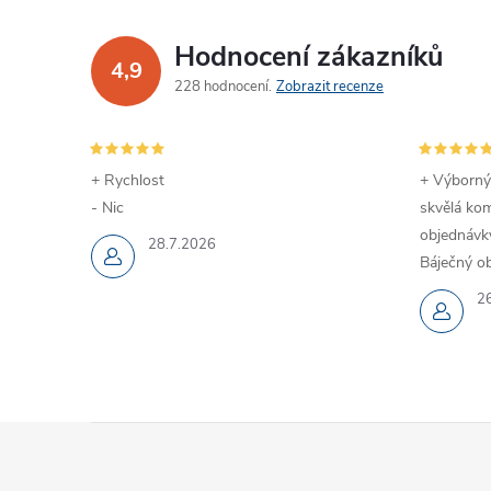
Hodnocení zákazníků
4,9
228 hodnocení
Zobrazit recenze
+ Rychlost
+ Výborný
- Nic
skvělá kom
objednávky
28.7.2026
Báječný ob
2
Z