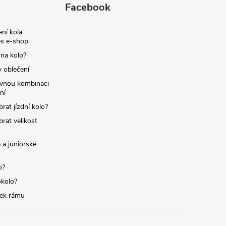
Facebook
ní kola
s e-shop
 na kolo?
y oblečení
ávnou kombinaci
ní
brat jízdní kolo?
brat velikost
 a juniorské
o?
okolo?
tek rámu