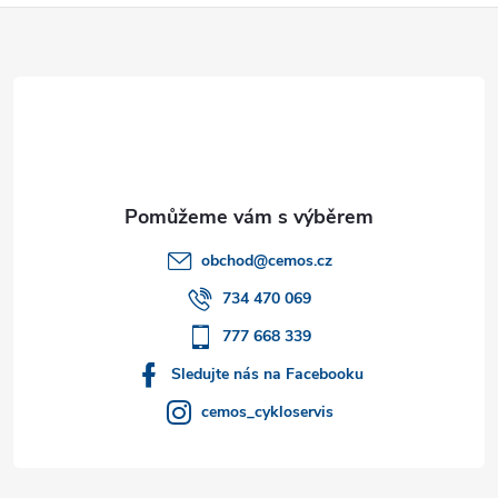
Z
á
p
a
t
obchod
@
cemos.cz
í
734 470 069
777 668 339
Sledujte nás na Facebooku
cemos_cykloservis