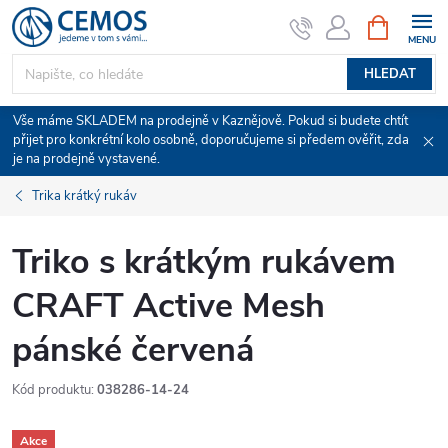
Přejít
NÁKUPNÍ
KOŠÍK
na
obsah
HLEDAT
Vše máme SKLADEM na prodejně v Kaznějově. Pokud si budete chtít
přijet pro konkrétní kolo osobně, doporučujeme si předem ověřit, zda
je na prodejně vystavené.
Trika krátký rukáv
Triko s krátkým rukávem
CRAFT Active Mesh
pánské červená
Kód produktu:
038286-14-24
Akce