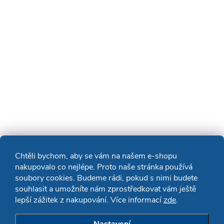
Chtěli bychom, aby se vám na našem e-shopu
nakupovalo co nejlépe. Proto naše stránka používá
soubory cookies. Budeme rádi, pokud s nimi budete
souhlasit a umožníte nám zprostředkovat vám ještě
lepší zážitek z nakupování. Více informací
zde
.