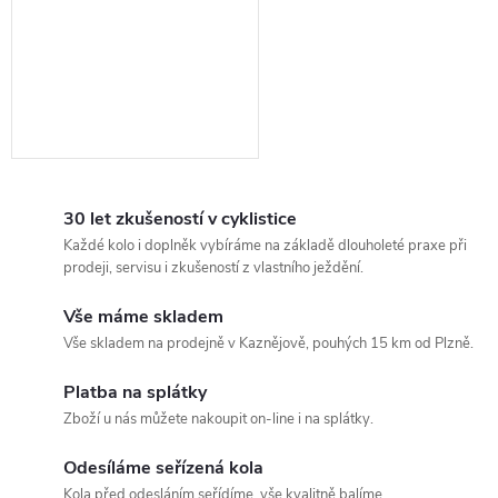
30 let zkušeností v cyklistice
Každé kolo i doplněk vybíráme na základě dlouholeté praxe při
prodeji, servisu i zkušeností z vlastního ježdění.
Vše máme skladem
Vše skladem na prodejně v Kaznějově, pouhých 15 km od Plzně.
Platba na splátky
Zboží u nás můžete nakoupit on-line i na splátky.
Odesíláme seřízená kola
Kola před odesláním seřídíme, vše kvalitně balíme.