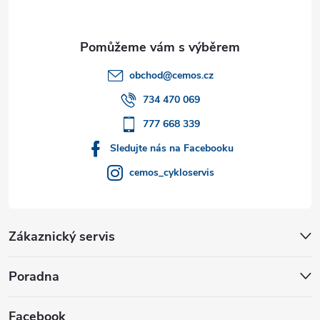
p
a
t
obchod
@
cemos.cz
í
734 470 069
777 668 339
Sledujte nás na Facebooku
cemos_cykloservis
Zákaznický servis
Poradna
Facebook