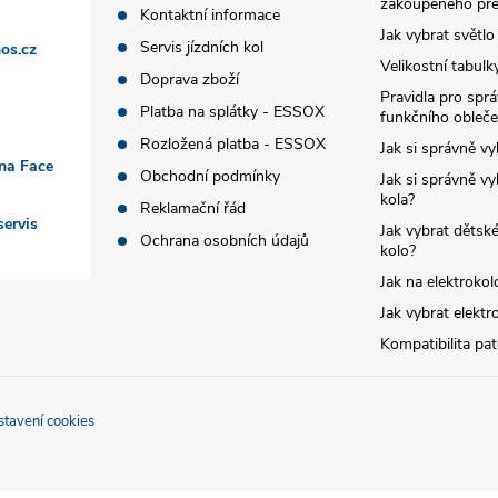
zakoupeného pře
Kontaktní informace
Jak vybrat světlo
Servis jízdních kol
os.cz
Velikostní tabulk
Doprava zboží
Pravidla pro spr
Platba na splátky - ESSOX
funkčního obleče
Rozložená platba - ESSOX
Jak si správně vy
 na Face
Obchodní podmínky
Jak si správně vy
kola?
Reklamační řád
ervis
Jak vybrat dětské
Ochrana osobních údajů
kolo?
Jak na elektrokol
Jak vybrat elektr
Kompatibilita pa
stavení cookies