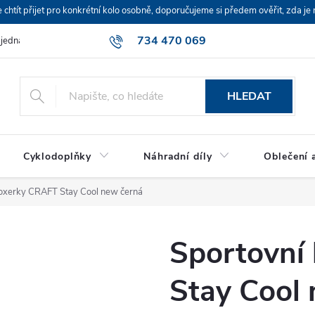
ít přijet pro konkrétní kolo osobně, doporučujeme si předem ověřit, zda je 
734 470 069
bjednávka
HLEDAT
Cyklodoplňky
Náhradní díly
Oblečení a
oxerky CRAFT Stay Cool new černá
Sportovní
Stay Cool