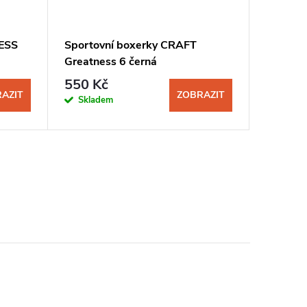
ESS
Sportovní boxerky CRAFT
Sportov
Greatness 6 černá
Greatne
550 Kč
450 K
AZIT
ZOBRAZIT
Skladem
Sklad