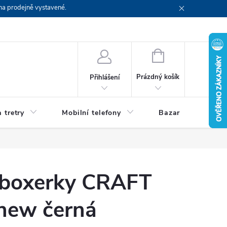
na prodejně vystavené.
NÁKUPNÍ
KOŠÍK
Prázdný košík
Přihlášení
 tretry
Mobilní telefony
Bazar
Servis
 boxerky CRAFT
 new černá