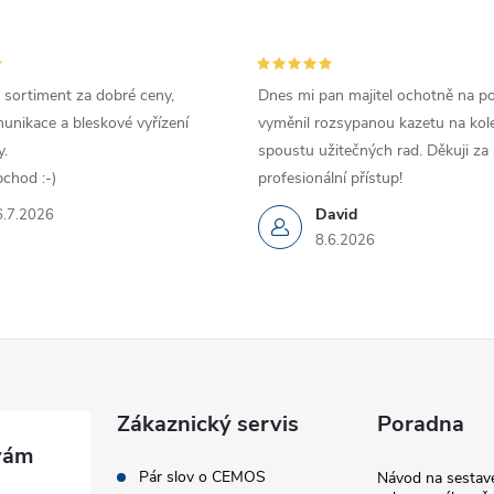
 sortiment za dobré ceny,
Dnes mi pan majitel ochotně na p
unikace a bleskové vyřízení
vyměnil rozsypanou kazetu na kole
.
spoustu užitečných rad. Děkuji za
chod :-)
profesionální přístup!
David
6.7.2026
8.6.2026
Zákaznický servis
Poradna
Pár slov o CEMOS
Návod na sestave