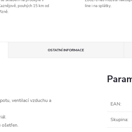
še skladem na prodejně v
Zboží u nás můžete nakoupi
aznějově, pouhých 15 km od
line i na splátky.
lzně.
OSTATNÍ INFORMACE
Param
otu, ventilací vzduchu a
EAN
:
ál.
Skupina
:
ě ošetřen.