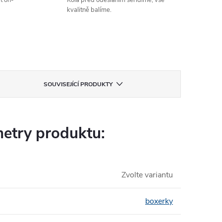
t on-
Kola před odesláním seřídíme, vše
kvalitně balíme.
SOUVISEJÍCÍ PRODUKTY
etry produktu:
Zvolte variantu
boxerky