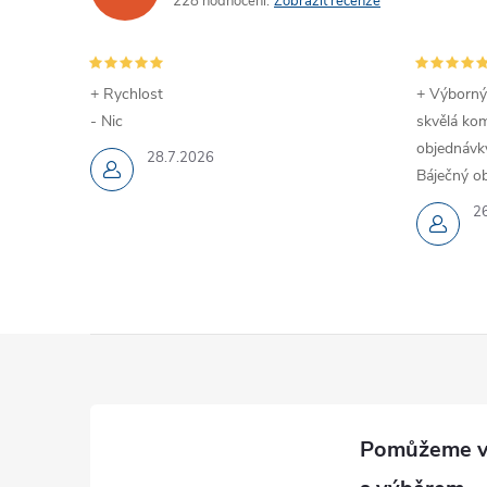
228 hodnocení
Zobrazit recenze
+ Rychlost
+ Výborný
- Nic
skvělá kom
objednávky
28.7.2026
Báječný ob
2
Z
á
p