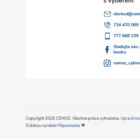
a
obchod
@
cem
t
734 470 069
777 668 339
í
Sledujte nás
booku
cemos_cyklos
Copyright 2026
CEMOS
. Všechna práva vyhrazena.
Upravit na
S láskou vyrobilo
Filipesmedia 🧡