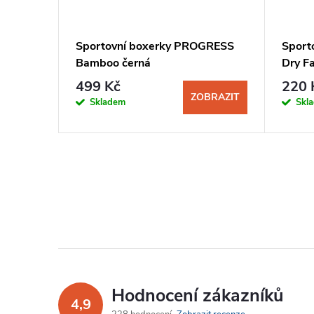
T
Sportovní boxerky PROGRESS
Sport
Bamboo černá
Dry Fa
499 Kč
220 
BRAZIT
ZOBRAZIT
Skladem
Skl
Hodnocení zákazníků
4,9