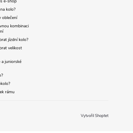
s e-shop
 na kolo?
y oblečení
ávnou kombinaci
ní
brat jízdní kolo?
brat velikost
 a juniorské
o?
okolo?
tek rámu
Vytvořil Shoptet