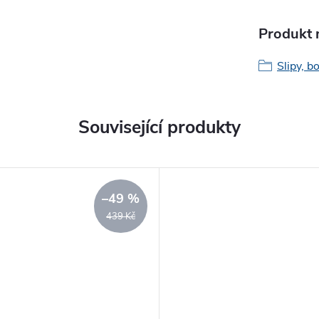
Produkt n
Slipy, b
Související produkty
–49 %
439 Kč