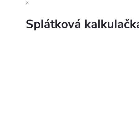
×
Splátková kalkulač