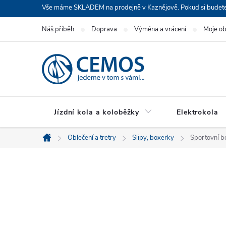
Přejít
Vše máme SKLADEM na prodejně v Kaznějově. Pokud si budete cht
na
Náš příběh
Doprava
Výměna a vrácení
Moje o
obsah
Jízdní kola a koloběžky
Elektrokola
Oblečení a tretry
Slipy, boxerky
Sportovní b
Domů