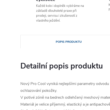
V
K
Každé kolo i doplněk vybíráme na
P
základě dlouholeté praxe při
prodeji, servisu i zkušeností z
vlastního ježdění.
POPIS PRODUKTU
Detailní popis produktu
Nový Pro Cool vyniká nejlepšími parametry odvodu p
ochlazování pokožky.
V potivé zóně na bedrech odlehčený meshový materi
Materiál je velice příjemný, elastický a je antipachov