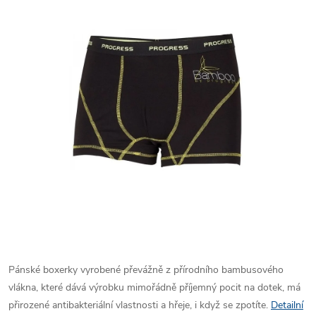
Pánské boxerky vyrobené převážně z přírodního bambusového
vlákna, které dává výrobku mimořádně příjemný pocit na dotek, má
přirozené antibakteriální vlastnosti a hřeje, i když se zpotíte.
Detailní