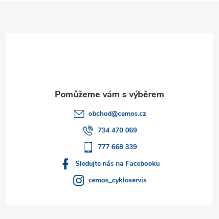
Z
á
p
a
t
obchod
@
cemos.cz
í
734 470 069
777 668 339
Sledujte nás na Facebooku
cemos_cykloservis