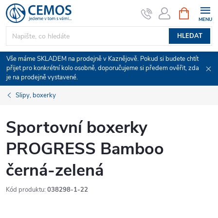
Přejít
NÁKUPNÍ
KOŠÍK
na
obsah
HLEDAT
Vše máme SKLADEM na prodejně v Kaznějově. Pokud si budete chtít
přijet pro konkrétní kolo osobně, doporučujeme si předem ověřit, zda
je na prodejně vystavené.
Slipy, boxerky
Sportovní boxerky
PROGRESS Bamboo
černá-zelená
Kód produktu:
038298-1-22