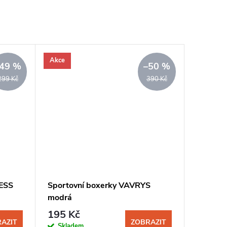
Akce
49 %
–50 %
299 Kč
390 Kč
ESS
Sportovní boxerky VAVRYS
modrá
195 Kč
AZIT
ZOBRAZIT
Skladem