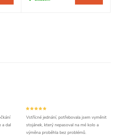
očkání
Vstřícné jednání, potřebovala jsem vyměnit
 a dal
stojánek, který nepasoval na mé kolo a
výměna proběhla bez problémů.