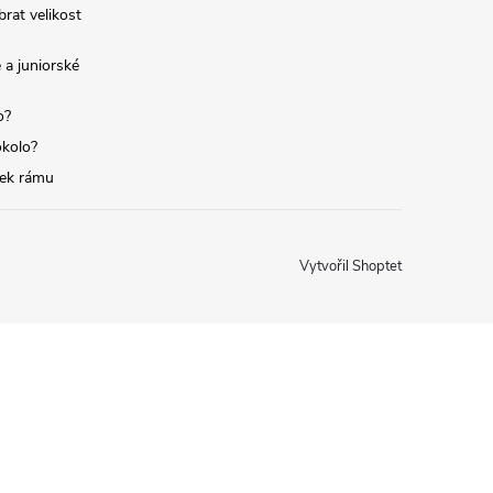
brat velikost
 a juniorské
o?
okolo?
tek rámu
Vytvořil Shoptet