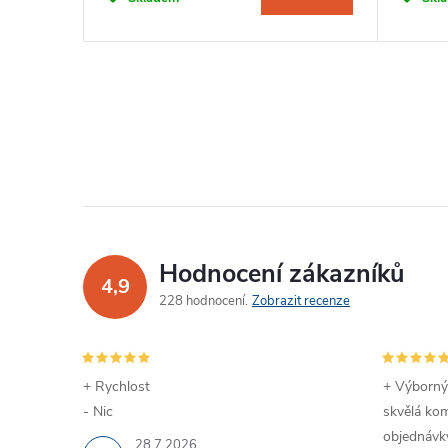
Hodnocení zákazníků
4,9
228 hodnocení
Zobrazit recenze
+ Rychlost
+ Výborný
- Nic
skvělá kom
objednávky
28.7.2026