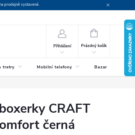
na prodejně vystavené.
NÁKUPNÍ
KOŠÍK
Prázdný košík
Přihlášení
 tretry
Mobilní telefony
Bazar
Servis
 boxerky CRAFT
Comfort černá