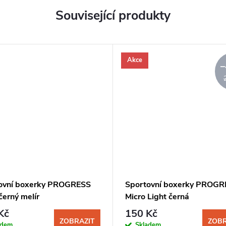
Související produkty
Akce
–
ovní boxerky PROGRESS
Sportovní boxerky PROGR
černý melír
Micro Light černá
Kč
150 Kč
ZOBRAZIT
ZOBR
adem
Skladem