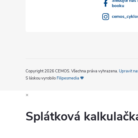
Sledujte nás
booku
cemos_cyklos
Copyright 2026
CEMOS
. Všechna práva vyhrazena.
Upravit na
S láskou vyrobilo
Filipesmedia 🧡
×
Splátková kalkulač