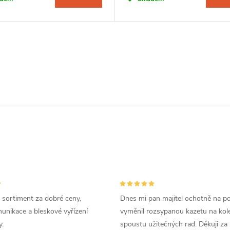
 sortiment za dobré ceny,
Dnes mi pan majitel ochotně na p
unikace a bleskové vyřízení
vyměnil rozsypanou kazetu na kole
.
spoustu užitečných rad. Děkuji za