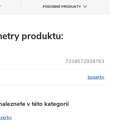
PODOBNÉ PRODUKTY
etry produktu:
7318572928763
boxerky
aleznete v této kategorii
oxerky