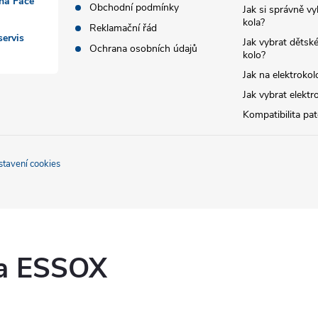
 na Face
Obchodní podmínky
Jak si správně vy
kola?
Reklamační řád
ervis
Jak vybrat dětské
Ochrana osobních údajů
kolo?
Jak na elektrokol
Jak vybrat elektr
Kompatibilita pa
stavení cookies
ka ESSOX