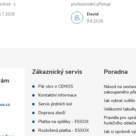
chod :-)
profesionální přístup!
David
6.7.2026
8.6.2026
Zákaznický servis
Poradna
Pár slov o CEMOS
Návod na sestave
zakoupeného pře
Kontaktní informace
Jak vybrat světlo
Servis jízdních kol
os.cz
Velikostní tabulk
Doprava zboží
Pravidla pro spr
Platba na splátky - ESSOX
funkčního obleče
Rozložená platba - ESSOX
Jak si správně vy