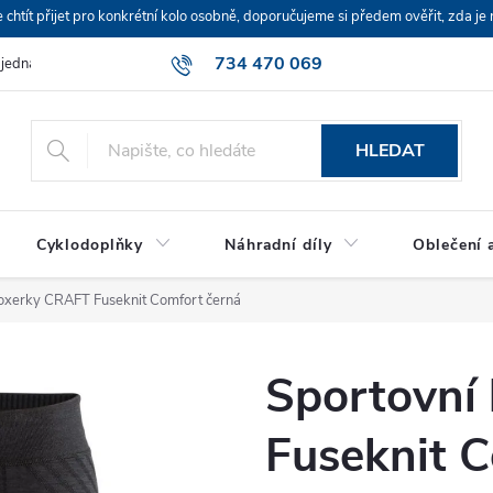
ít přijet pro konkrétní kolo osobně, doporučujeme si předem ověřit, zda je 
734 470 069
bjednávka
HLEDAT
Cyklodoplňky
Náhradní díly
Oblečení a
oxerky CRAFT Fuseknit Comfort černá
Sportovní
Fuseknit 