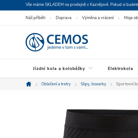
Přejít
Vše máme SKLADEM na prodejně v Kaznějově. Pokud si budete cht
na
Náš příběh
Doprava
Výměna a vrácení
Moje o
obsah
Jízdní kola a koloběžky
Elektrokola
Oblečení a tretry
Slipy, boxerky
Sportovní b
Domů