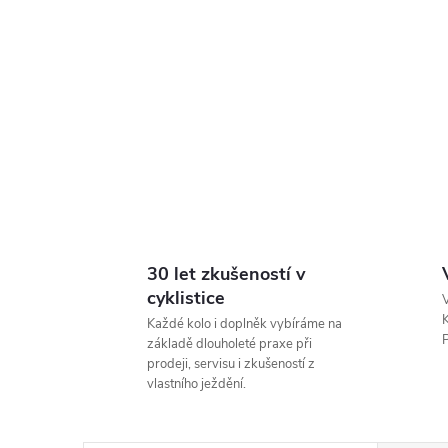
30 let zkušeností v
cyklistice
V
K
Každé kolo i doplněk vybíráme na
P
základě dlouholeté praxe při
prodeji, servisu i zkušeností z
vlastního ježdění.