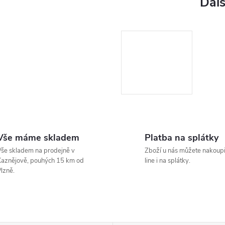
Vše máme skladem
Platba na splátky
še skladem na prodejně v
Zboží u nás můžete nakoupi
aznějově, pouhých 15 km od
line i na splátky.
lzně.