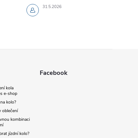
31.5.2026
Facebook
ní kola
s e-shop
 na kolo?
y oblečení
ávnou kombinaci
ní
brat jízdní kolo?