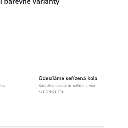
Odesíláme seřízená kola
t on-
Kola před odesláním seřídíme, vše
kvalitně balíme.