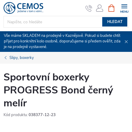
Přejít
NÁKUPNÍ
KOŠÍK
na
obsah
HLEDAT
Vše máme SKLADEM na prodejně v Kaznějově. Pokud si budete chtít
přijet pro konkrétní kolo osobně, doporučujeme si předem ověřit, zda
je na prodejně vystavené.
Slipy, boxerky
Sportovní boxerky
PROGRESS Bond černý
melír
Kód produktu:
038377-12-23