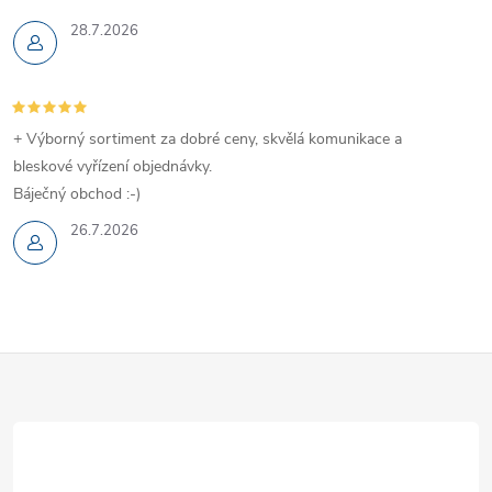
28.7.2026
+ Výborný sortiment za dobré ceny, skvělá komunikace a
bleskové vyřízení objednávky.
Báječný obchod :-)
26.7.2026
Z
á
p