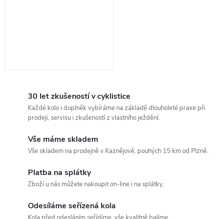
30 let zkušeností v cyklistice
Každé kolo i doplněk vybíráme na základě dlouholeté praxe při
prodeji, servisu i zkušeností z vlastního ježdění.
Vše máme skladem
Vše skladem na prodejně v Kaznějově, pouhých 15 km od Plzně.
Platba na splátky
Zboží u nás můžete nakoupit on-line i na splátky.
Odesíláme seřízená kola
Kola před odesláním seřídíme, vše kvalitně balíme.