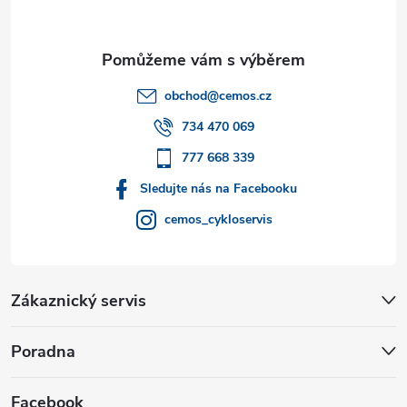
p
a
t
obchod
@
cemos.cz
í
734 470 069
777 668 339
Sledujte nás na Facebooku
cemos_cykloservis
Zákaznický servis
Poradna
Facebook