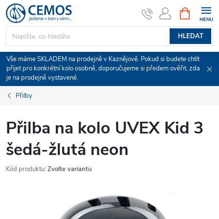
Přejít
NÁKUPNÍ
KOŠÍK
na
obsah
HLEDAT
Vše máme SKLADEM na prodejně v Kaznějově. Pokud si budete chtít
přijet pro konkrétní kolo osobně, doporučujeme si předem ověřit, zda
je na prodejně vystavené.
Přilby
Přilba na kolo UVEX Kid 3
šedá-žlutá neon
Kód produktu:
Zvolte variantu