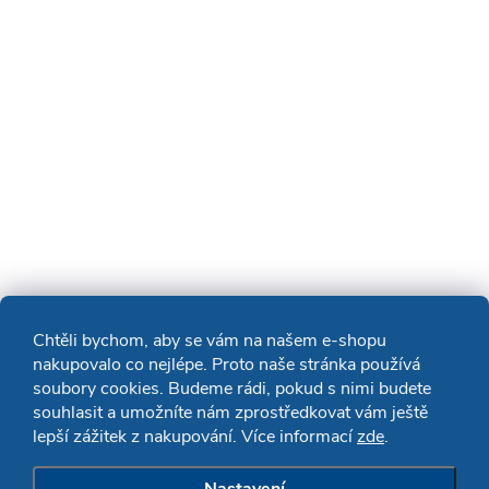
Chtěli bychom, aby se vám na našem e-shopu
nakupovalo co nejlépe. Proto naše stránka používá
soubory cookies. Budeme rádi, pokud s nimi budete
souhlasit a umožníte nám zprostředkovat vám ještě
lepší zážitek z nakupování. Více informací
zde
.