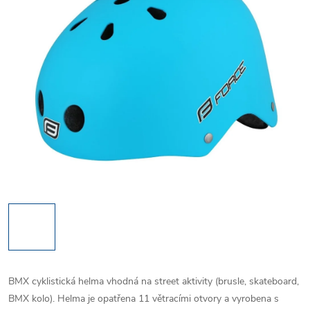
BMX cyklistická helma vhodná na street aktivity (brusle, skateboard,
BMX kolo). Helma je opatřena 11 větracími otvory a vyrobena s