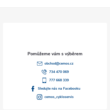
Z
á
p
a
t
obchod
@
cemos.cz
í
734 470 069
777 668 339
Sledujte nás na Facebooku
cemos_cykloservis