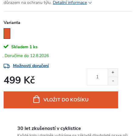
důrazem na ochranu týlu.
Detailní informace
Varianta
Skladem
1 ks
12.8.2026
Možnosti doručení
499 Kč
Měrná
cena:
VLOŽIT DO KOŠÍKU
30 let zkušeností v cyklistice
Každé kolo i doplněk vybíráme na základě dlouholeté praxe při