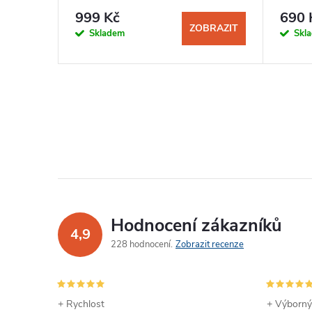
999 Kč
690 
BRAZIT
ZOBRAZIT
Skladem
Skl
Hodnocení zákazníků
4,9
228 hodnocení
Zobrazit recenze
+ Rychlost
+ Výborný