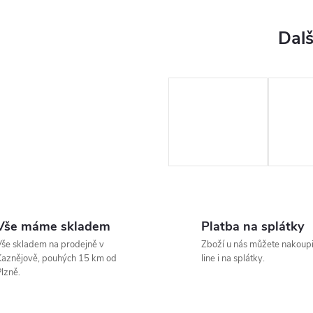
Vše máme skladem
Platba na splátky
še skladem na prodejně v
Zboží u nás můžete nakoupi
aznějově, pouhých 15 km od
line i na splátky.
lzně.