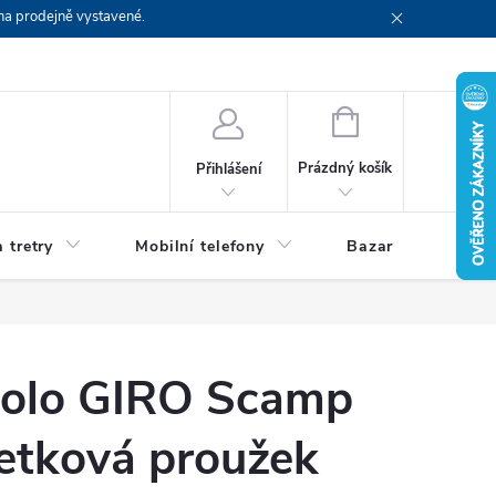
na prodejně vystavené.
NÁKUPNÍ
KOŠÍK
Prázdný košík
Přihlášení
 tretry
Mobilní telefony
Bazar
Servis
 kolo GIRO Scamp
etková proužek