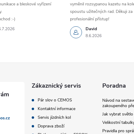
unikace a bleskové vyřízení
vyměnil rozsypanou kazetu na kole
.
spoustu užitečných rad. Děkuji za
chod :-)
profesionální přístup!
David
6.7.2026
8.6.2026
Zákaznický servis
Poradna
Pár slov o CEMOS
Návod na sestave
zakoupeného pře
Kontaktní informace
Jak vybrat světlo
Servis jízdních kol
os.cz
Velikostní tabulk
Doprava zboží
Pravidla pro spr