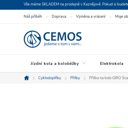
Přejít
Vše máme SKLADEM na prodejně v Kaznějově. Pokud si budete cht
na
Náš příběh
Doprava
Výměna a vrácení
Moje o
obsah
Jízdní kola a koloběžky
Elektrokola
Cyklodoplňky
Přilby
Přilba na kolo GIRO Sc
Domů