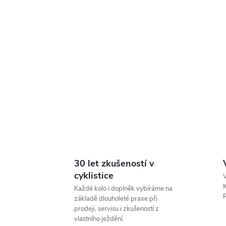
30 let zkušeností v
cyklistice
V
K
Každé kolo i doplněk vybíráme na
P
základě dlouholeté praxe při
prodeji, servisu i zkušeností z
vlastního ježdění.