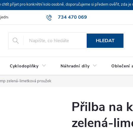
ít přijet pro konkrétní kolo osobně, doporučujeme si předem ověřit, zda je 
734 470 069
bjednávka
HLEDAT
Cyklodoplňky
Náhradní díly
Oblečení a
amp zelená-limetková proužek
Přilba na
zelená-lim