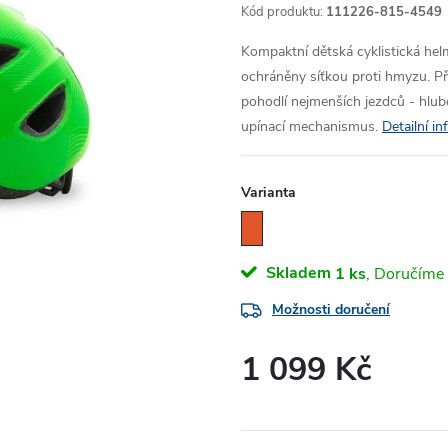
Kód produktu:
111226-815-4549
Kompaktní dětská cyklistická helm
ochráněny síťkou proti hmyzu. P
pohodlí nejmenších jezdců - hlub
upínací mechanismus.
Detailní i
Varianta
Skladem
1 ks
Možnosti doručení
1 099 Kč
Měrná
cena: