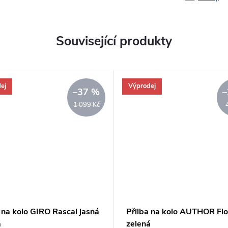
Související produkty
ej
Výprodej
–37 %
–
1 099 Kč
 na kolo GIRO Rascal jasná
Přilba na kolo AUTHOR Fl
á
zelená