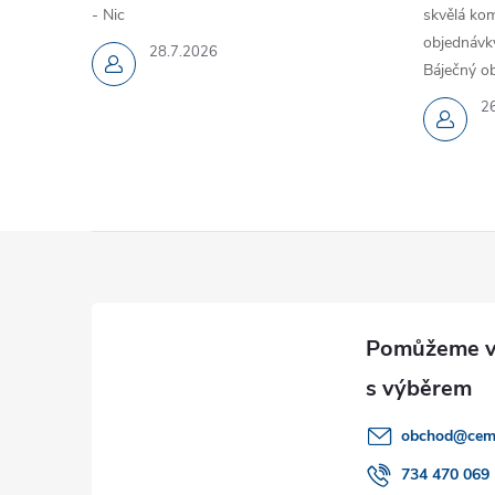
- Nic
skvělá kom
objednávky
28.7.2026
Báječný ob
2
Z
á
p
a
obchod
@
cem
t
734 470 069