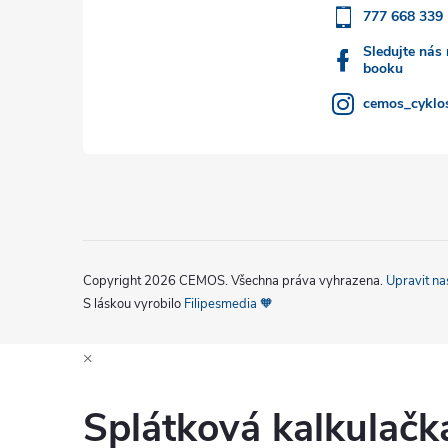
777 668 339
í
Sledujte nás
booku
cemos_cyklos
Copyright 2026
CEMOS
. Všechna práva vyhrazena.
Upravit na
S láskou vyrobilo
Filipesmedia 🧡
×
Splátková kalkulač