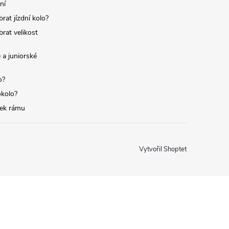
ní
brat jízdní kolo?
brat velikost
 a juniorské
o?
okolo?
tek rámu
Vytvořil Shoptet