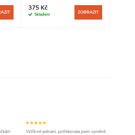
375 Kč
395 K
AZIT
ZOBRAZIT
Skladem
Sklad
očkání
Vstřícné jednání, potřebovala jsem vyměnit