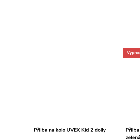
Výprod
–25 %
799 Kč
lash
Přilba na kolo UVEX Kid 2 dolly
Přilba
zelen