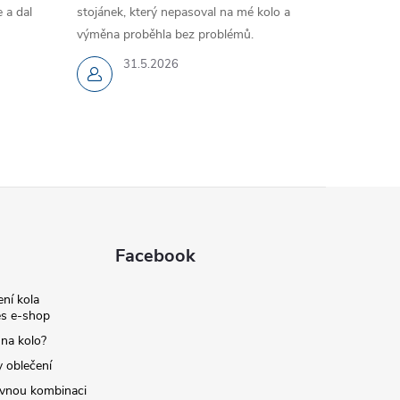
 a dal
stojánek, který nepasoval na mé kolo a
výměna proběhla bez problémů.
31.5.2026
Facebook
ní kola
s e-shop
 na kolo?
y oblečení
ávnou kombinaci