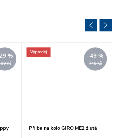
Výprodej
Akce
29 %
–49 %
499 Kč
749 Kč
oppy
Přilba na kolo GIRO ME2 žlutá
Přilba 
Inmold 