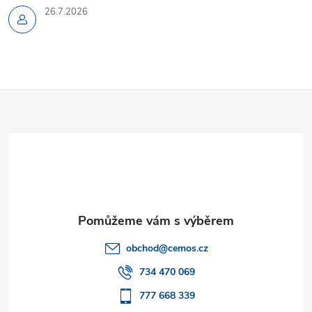
26.7.2026
Z
á
p
a
t
obchod
@
cemos.cz
í
734 470 069
777 668 339