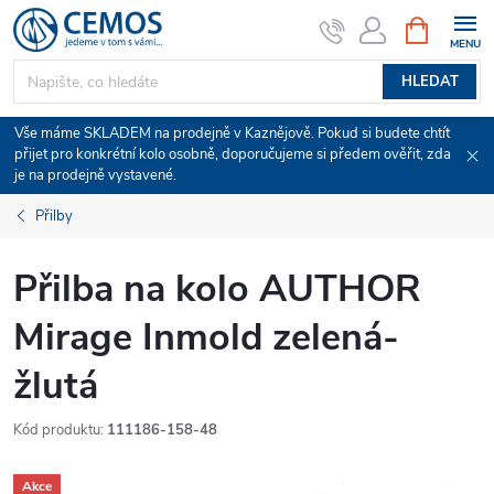
Přejít
NÁKUPNÍ
KOŠÍK
na
obsah
HLEDAT
Vše máme SKLADEM na prodejně v Kaznějově. Pokud si budete chtít
přijet pro konkrétní kolo osobně, doporučujeme si předem ověřit, zda
je na prodejně vystavené.
Přilby
Přilba na kolo AUTHOR
Mirage Inmold zelená-
žlutá
Kód produktu:
111186-158-48
Akce