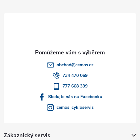
Z
á
p
a
t
obchod
@
cemos.cz
í
734 470 069
777 668 339
Sledujte nás na Facebooku
cemos_cykloservis
Zákaznický servis