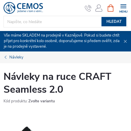
Přejít
NÁKUPNÍ
KOŠÍK
na
obsah
HLEDAT
Vše máme SKLADEM na prodejně v Kaznějově. Pokud si budete chtít
přijet pro konkrétní kolo osobně, doporučujeme si předem ověřit, zda
je na prodejně vystavené.
Návleky
Návleky na ruce CRAFT
Seamless 2.0
Kód produktu:
Zvolte variantu