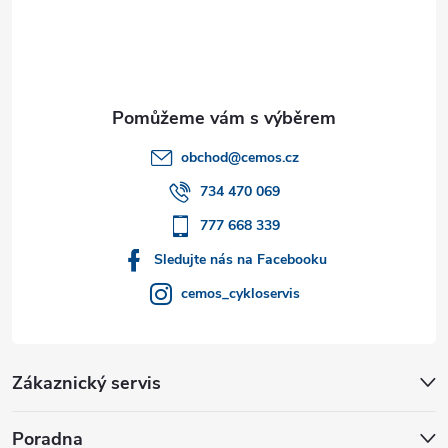
á
p
a
t
obchod
@
cemos.cz
í
734 470 069
777 668 339
Sledujte nás na Facebooku
cemos_cykloservis
Zákaznický servis
Poradna