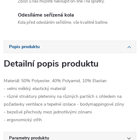
Zboží u nás můžete nakoupit on-line i na splátky.
Odesíláme seřízená kola
Kola před odesláním seřídíme, vše kvalitně balíme.
Popis produktu
Detailní popis produktu
Materiál: 50% Polyester, 40% Polyamid, 10% Elastan
- velmi měkký, elastický materiál
- různé struktury pleteniny na různých partiích s ohledem na
požadavky ventilace a tepelné izolace - bodymappingové zóny
- bezešvé přechody mezi jednotlivými zónami
- ergonomický střih
Parametry produktu