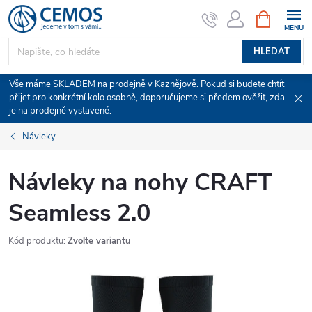
Přejít
NÁKUPNÍ
KOŠÍK
na
obsah
HLEDAT
Vše máme SKLADEM na prodejně v Kaznějově. Pokud si budete chtít
přijet pro konkrétní kolo osobně, doporučujeme si předem ověřit, zda
je na prodejně vystavené.
Návleky
Návleky na nohy CRAFT
Seamless 2.0
Kód produktu:
Zvolte variantu