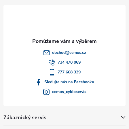
á
p
a
t
obchod
@
cemos.cz
í
734 470 069
777 668 339
Sledujte nás na Facebooku
cemos_cykloservis
Zákaznický servis