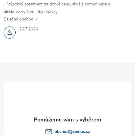
+ Výborný sortiment za dobré ceny, skvělá komunikace a
bleskové vyřízení objednávky.
Báječný obchod :-)
26.7.2026
Z
á
p
a
t
obchod
@
cemos.cz