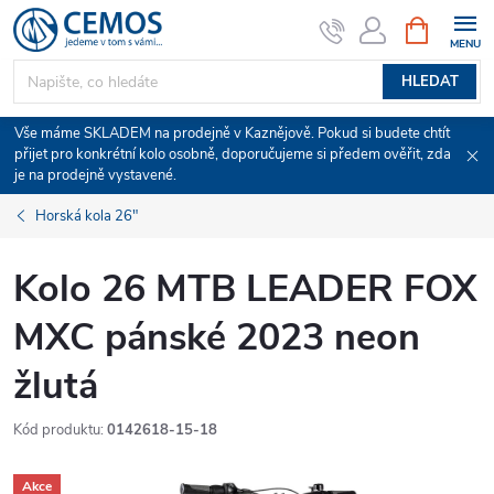
Přejít
NÁKUPNÍ
KOŠÍK
na
obsah
HLEDAT
Vše máme SKLADEM na prodejně v Kaznějově. Pokud si budete chtít
přijet pro konkrétní kolo osobně, doporučujeme si předem ověřit, zda
je na prodejně vystavené.
Horská kola 26"
Kolo 26 MTB LEADER FOX
MXC pánské 2023 neon
žlutá
Kód produktu:
0142618-15-18
Akce