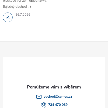
bleskové vyřízení objednávky.
Báječný obchod :-)
26.7.2026
Z
á
p
a
t
obchod
@
cemos.cz
í
734 470 069