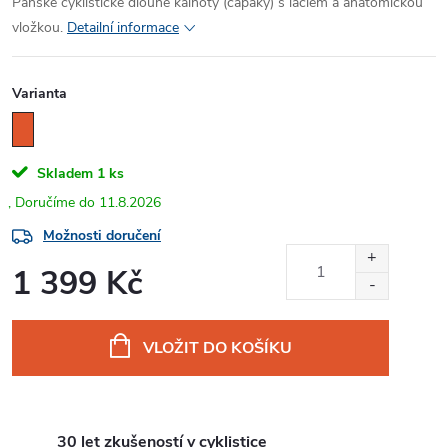
Pánské cyklistické dlouhé kalhoty (čapáky) s laclem a anatomickou
vložkou.
Detailní informace
Varianta
Skladem
1 ks
11.8.2026
Možnosti doručení
1 399 Kč
Měrná
cena:
VLOŽIT DO KOŠÍKU
30 let zkušeností v cyklistice