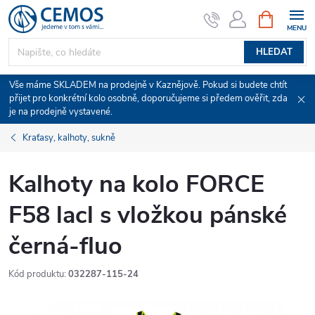
Přejít
NÁKUPNÍ
KOŠÍK
na
obsah
HLEDAT
Vše máme SKLADEM na prodejně v Kaznějově. Pokud si budete chtít
přijet pro konkrétní kolo osobně, doporučujeme si předem ověřit, zda
je na prodejně vystavené.
Kraťasy, kalhoty, sukně
Kalhoty na kolo FORCE
F58 lacl s vložkou pánské
černá-fluo
Kód produktu:
032287-115-24