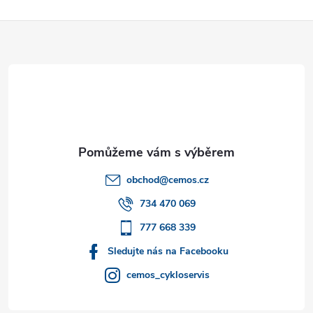
Z
á
p
a
t
obchod
@
cemos.cz
í
734 470 069
777 668 339
Sledujte nás na Facebooku
cemos_cykloservis