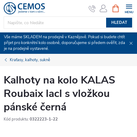
Přejít
NÁKUPNÍ
KOŠÍK
na
obsah
HLEDAT
Vše máme SKLADEM na prodejně v Kaznějově. Pokud si budete chtít
přijet pro konkrétní kolo osobně, doporučujeme si předem ověřit, zda
je na prodejně vystavené.
Kraťasy, kalhoty, sukně
Kalhoty na kolo KALAS
Roubaix lacl s vložkou
pánské černá
Kód produktu:
0322223-1-22