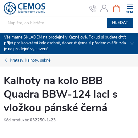
Přejít
NÁKUPNÍ
KOŠÍK
na
obsah
HLEDAT
Vše máme SKLADEM na prodejně v Kaznějově. Pokud si budete chtít
přijet pro konkrétní kolo osobně, doporučujeme si předem ověřit, zda
je na prodejně vystavené.
Kraťasy, kalhoty, sukně
Kalhoty na kolo BBB
Quadra BBW-124 lacl s
vložkou pánské černá
Kód produktu:
032250-1-23