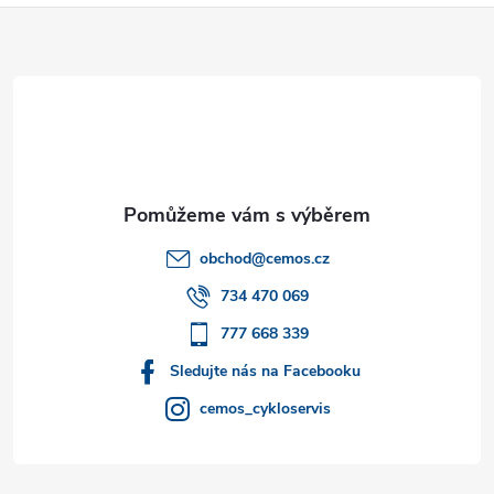
Z
á
p
a
t
obchod
@
cemos.cz
í
734 470 069
777 668 339
Sledujte nás na Facebooku
cemos_cykloservis