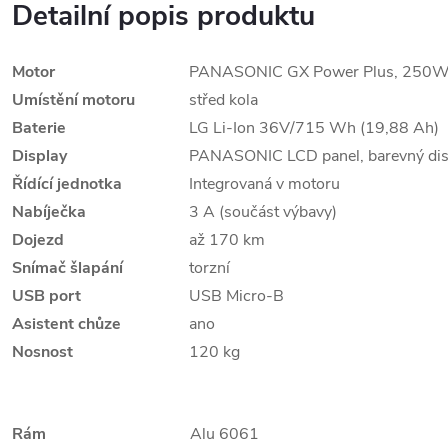
Detailní popis produktu
Motor
PANASONIC GX Power Plus, 250W
Umístění motoru
střed kola
Baterie
LG Li-Ion 36V/715 Wh (19,88 Ah)
Display
PANASONIC LCD panel, barevný dis
Řídící jednotka
Integrovaná v motoru
Nabíječka
3 A (součást výbavy)
Dojezd
až 170 km
Snímač šlapání
torzní
USB port
USB Micro-B
Asistent chůze
ano
Nosnost
120 kg
Rám
Alu 6061