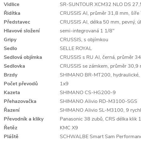
Vidlice
SR-SUNTOUR XCM32 NLO DS 27,5", 
Řidítka
CRUSSIS Al, průměr 31,8 mm, šíř
Představec
CRUSSIS Al, délka 50 mm, pevný, ú
Hlavové složení
semi-integrovaná 1 1/8"
Gripy
CRUSSIS, s objímkou
Sedlo
SELLE ROYAL
Sedlová objímka
CRUSSIS s RU Al, černá, průměr 3
Sedlovka
CRUSSIS se zámkem, průměr 30,9
Brzdy
SHIMANO BR-MT200, hydraulické,
Počet převodů
1x9
Kazeta
SHIMANO CS-HG200-9
Přehazovačka
SHIMANO Alivio RD-M3100-SGS
Řazení
SHIMANO Alivio SL-M3100, 9 rychl
Převodník a kliky
Panasonic 38 zubů, CRS délka klik
Řetěz
KMC X9
Pláště
SCHWALBE Smart Sam Performanc