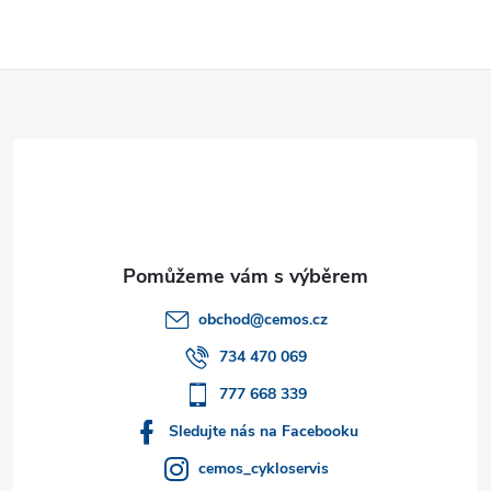
Z
á
p
a
t
obchod
@
cemos.cz
í
734 470 069
777 668 339
Sledujte nás na Facebooku
cemos_cykloservis