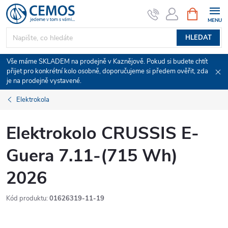
Přejít
NÁKUPNÍ
KOŠÍK
na
obsah
HLEDAT
Vše máme SKLADEM na prodejně v Kaznějově. Pokud si budete chtít
přijet pro konkrétní kolo osobně, doporučujeme si předem ověřit, zda
je na prodejně vystavené.
Elektrokola
Elektrokolo CRUSSIS E-
Guera 7.11-(715 Wh)
2026
Kód produktu:
01626319-11-19