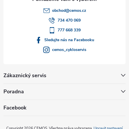
t
obchod
@
cemos.cz
í
734 470 069
777 668 339
Sledujte nás na Facebooku
cemos_cykloservis
Zákaznický servis
Poradna
Facebook
Copyright 2026
CEMOS
. Všechna práva vyhrazena.
Upravit nastavení