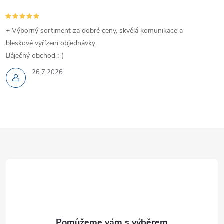
+ Výborný sortiment za dobré ceny, skvělá komunikace a
bleskové vyřízení objednávky.
Báječný obchod :-)
26.7.2026
Z
á
p
a