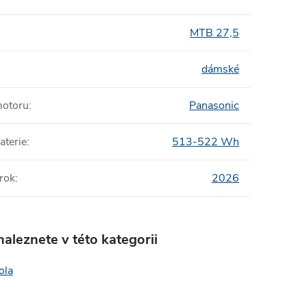
MTB 27,5
dámské
motoru
:
Panasonic
aterie
:
513-522 Wh
rok
:
2026
aleznete v této kategorii
ola