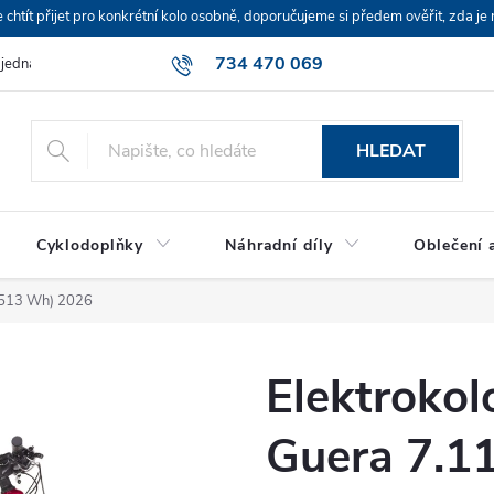
ít přijet pro konkrétní kolo osobně, doporučujeme si předem ověřit, zda je 
734 470 069
bjednávka
HLEDAT
Cyklodoplňky
Náhradní díly
Oblečení a
(513 Wh) 2026
Elektroko
Guera 7.1