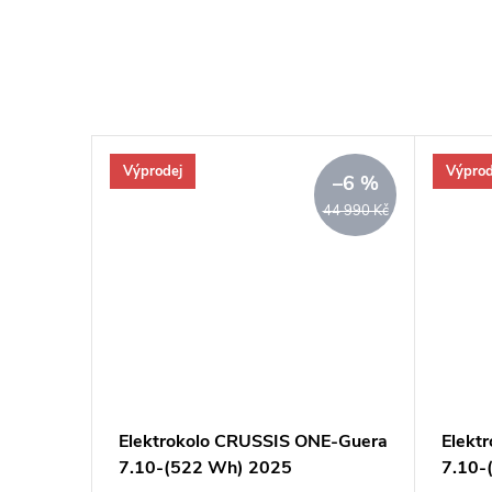
Výprodej
Výprod
–6 %
44 990 Kč
TB
Elektrokolo CRUSSIS ONE-Guera
Elekt
tect
7.10-(522 Wh) 2025
7.10-