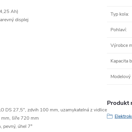
4,25 Ah)
Typ kola
:
revný displej
Pohlaví
:
Výrobce 
Kapacita b
Modelový 
Produkt n
S 27,5", zdvih 100 mm, uzamykatelná z vidlice
Elektrok
8 mm, šíře 720 mm
 pevný, úhel 7°