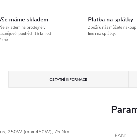
Vše máme skladem
Platba na splátky
še skladem na prodejně v
Zboží u nás můžete nakoupi
aznějově, pouhých 15 km od
line i na splátky.
lzně.
OSTATNÍ INFORMACE
Param
us, 250W (max 450W), 75 Nm
EAN
: