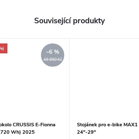
Související produkty
ej
–6 %
49 990 Kč
rokolo CRUSSIS E-Fionna
Stojánek pro e-bike MAX1 
(720 Wh) 2025
24"-29"