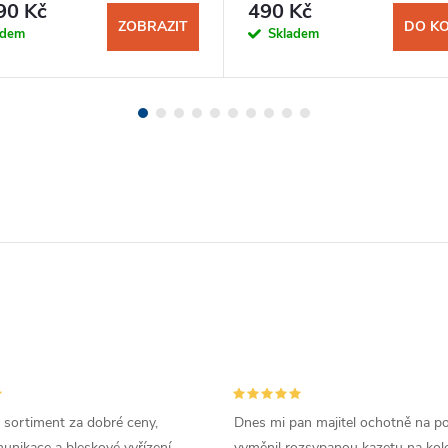
90 Kč
490 Kč
ZOBRAZIT
DO KO
adem
Skladem
 sortiment za dobré ceny,
Dnes mi pan majitel ochotně na p
unikace a bleskové vyřízení
vyměnil rozsypanou kazetu na kole