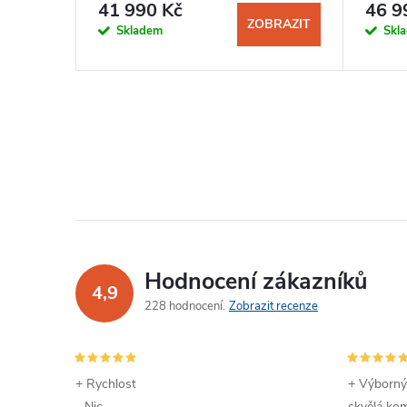
41 990 Kč
46 9
KOŠÍKU
ZOBRAZIT
Skladem
Skl
Hodnocení zákazníků
4,9
228 hodnocení
Zobrazit recenze
+ Rychlost
+ Výborný
- Nic
skvělá kom