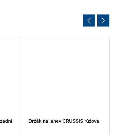
zadní
Držák na lahev CRUSSIS růžová
Lahev C