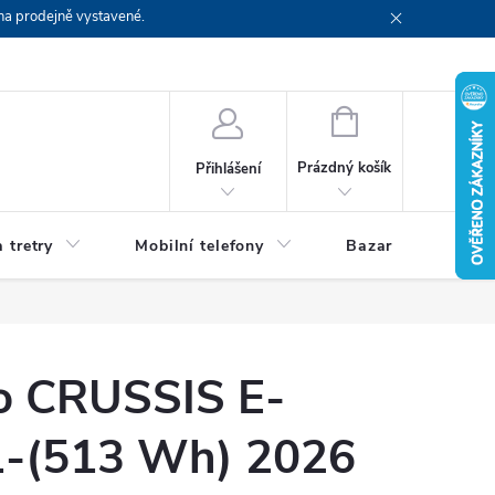
na prodejně vystavené.
NÁKUPNÍ
KOŠÍK
Prázdný košík
Přihlášení
 tretry
Mobilní telefony
Bazar
Servis
lo CRUSSIS E-
1-(513 Wh) 2026