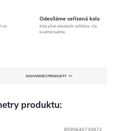
Odesíláme seřízená kola
t on-
Kola před odesláním seřídíme, vše
kvalitně balíme.
SOUVISEJÍCÍ PRODUKTY
etry produktu:
8595640730872