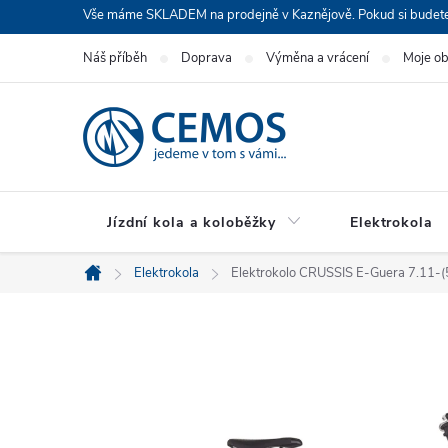
Přejít
Vše máme SKLADEM na prodejně v Kaznějově. Pokud si budete cht
na
Náš příběh
Doprava
Výměna a vrácení
Moje o
obsah
Jízdní kola a koloběžky
Elektrokola
Elektrokola
Elektrokolo CRUSSIS E-Guera 7.11-
Domů