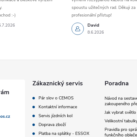
.
spoustu užitečných rad. Děkuji za
chod :-)
profesionální přístup!
David
6.7.2026
8.6.2026
Zákaznický servis
Poradna
Pár slov o CEMOS
Návod na sestave
zakoupeného pře
Kontaktní informace
Jak vybrat světlo
Servis jízdních kol
os.cz
Velikostní tabulk
Doprava zboží
Pravidla pro spr
Platba na splátky - ESSOX
funkčního obleče