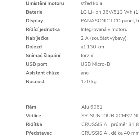
Umístění motoru
střed kola
Baterie
LG Li-Ion 36V/513 Wh (1
Display
PANASONIC LCD panel, ba
Řídící jednotka
Integrovaná v motoru
Nabíječka
2 A (součást výbavy)
Dojezd
až 130 km
Snímač šlapání
torzní
USB port
USB Micro-B
Asistent chůze
ano
Nosnost
120 kg
Rám
Alu 6061
Vidlice
SR-SUNTOUR XCM32 NLO D
Řidítka
CRUSSIS Al, průměr 31,
Představec
CRUSSIS Al, délka 40 mm,