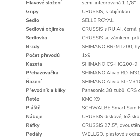
Hlavové složení
semi-integrovaná 1 1/8"
Gripy
CRUSSIS, s objímkou
Sedlo
SELLE ROYAL
Sedlová objímka
CRUSSIS s RU Al, černá,
Sedlovka
CRUSSIS se zámkem, prů
Brzdy
SHIMANO BR-MT200, hyd
Počet převodů
1x9
Kazeta
SHIMANO CS-HG200-9
Přehazovačka
SHIMANO Alivio RD-M3
Řazení
SHIMANO Alivio SL-M3100
Převodník a kliky
Panasonic 38 zubů, CRS 
Řetěz
KMC X9
Pláště
SCHWALBE Smart Sam Pe
Náboje
CRUSSIS diskové, ložisko
Ráfky
CRUSSIS 27,5", dvoustěn
Pedály
WELLGO, plastové s odra