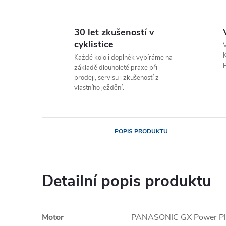
30 let zkušeností v
cyklistice
V
K
Každé kolo i doplněk vybíráme na
P
základě dlouholeté praxe při
prodeji, servisu i zkušeností z
vlastního ježdění.
POPIS PRODUKTU
Detailní popis produktu
Motor
PANASONIC GX Power Pl