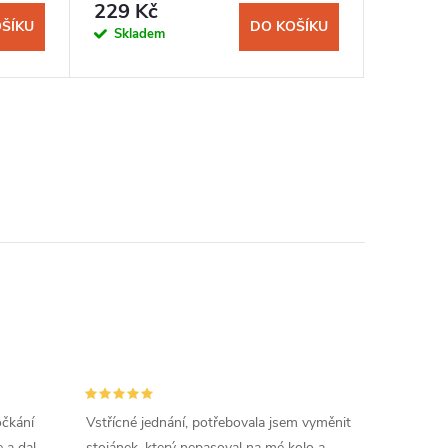
229 Kč
139 K
ŠÍKU
DO KOŠÍKU
Skladem
Sklad
očkání
Vstřícné jednání, potřebovala jsem vyměnit
 a dal
stojánek, který nepasoval na mé kolo a