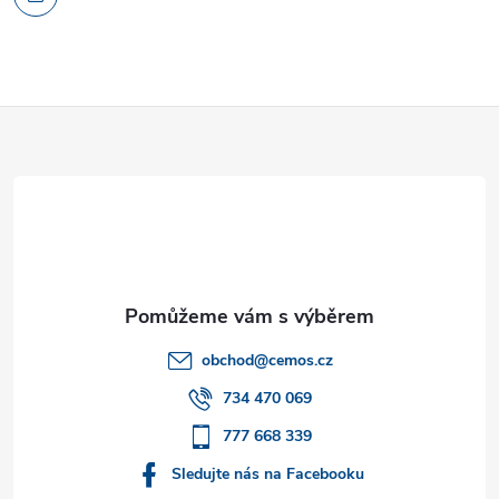
Z
á
p
a
t
obchod
@
cemos.cz
í
734 470 069
777 668 339
Sledujte nás na Facebooku