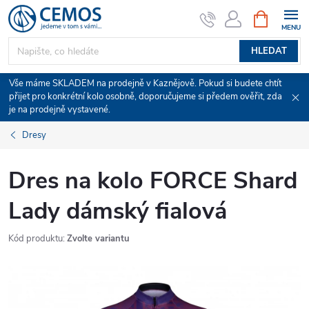
Přejít
NÁKUPNÍ
KOŠÍK
na
obsah
HLEDAT
Vše máme SKLADEM na prodejně v Kaznějově. Pokud si budete chtít
přijet pro konkrétní kolo osobně, doporučujeme si předem ověřit, zda
je na prodejně vystavené.
Dresy
Dres na kolo FORCE Shard
Lady dámský fialová
Kód produktu:
Zvolte variantu