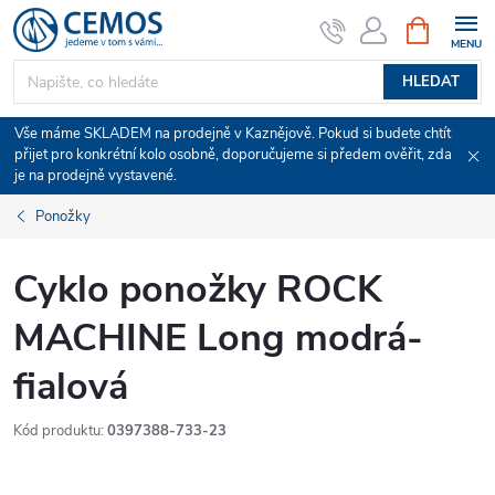
Přejít
NÁKUPNÍ
KOŠÍK
na
obsah
HLEDAT
Vše máme SKLADEM na prodejně v Kaznějově. Pokud si budete chtít
přijet pro konkrétní kolo osobně, doporučujeme si předem ověřit, zda
je na prodejně vystavené.
Ponožky
Cyklo ponožky ROCK
MACHINE Long modrá-
fialová
Kód produktu:
0397388-733-23