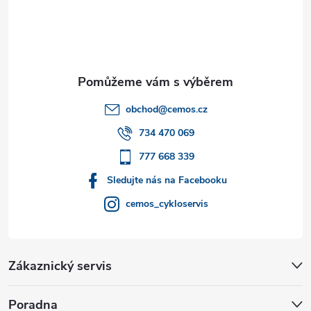
á
p
a
t
obchod
@
cemos.cz
í
734 470 069
777 668 339
Sledujte nás na Facebooku
cemos_cykloservis
Zákaznický servis
Poradna