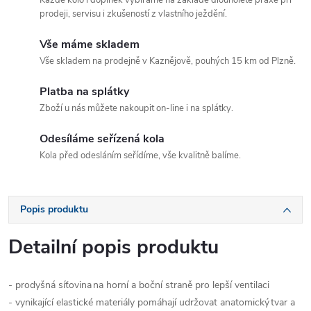
Každé kolo i doplněk vybíráme na základě dlouholeté praxe při
prodeji, servisu i zkušeností z vlastního ježdění.
Vše máme skladem
Vše skladem na prodejně v Kaznějově, pouhých 15 km od Plzně.
Platba na splátky
Zboží u nás můžete nakoupit on-line i na splátky.
Odesíláme seřízená kola
Kola před odesláním seřídíme, vše kvalitně balíme.
Popis produktu
Detailní popis produktu
- prodyšná síťovina
na horní a boční straně pro lepší ventilaci
- vynikající elastické materiály pomáhají udržovat anatomický
tvar a