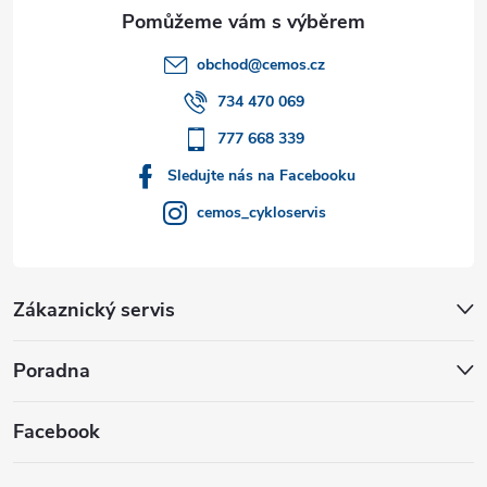
a
t
obchod
@
cemos.cz
í
734 470 069
777 668 339
Sledujte nás na Facebooku
cemos_cykloservis
Zákaznický servis
Poradna
Facebook