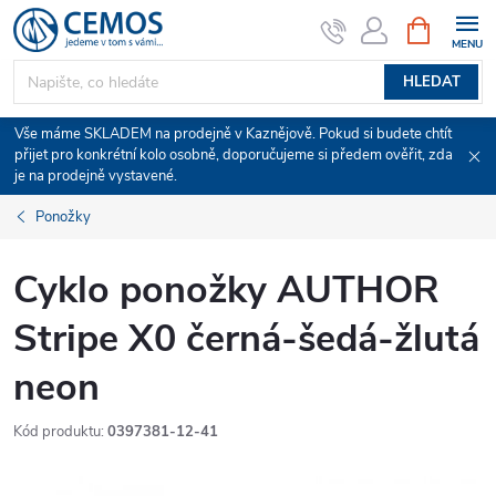
Přejít
NÁKUPNÍ
KOŠÍK
na
obsah
HLEDAT
Vše máme SKLADEM na prodejně v Kaznějově. Pokud si budete chtít
přijet pro konkrétní kolo osobně, doporučujeme si předem ověřit, zda
je na prodejně vystavené.
Ponožky
Cyklo ponožky AUTHOR
Stripe X0 černá-šedá-žlutá
neon
Kód produktu:
0397381-12-41