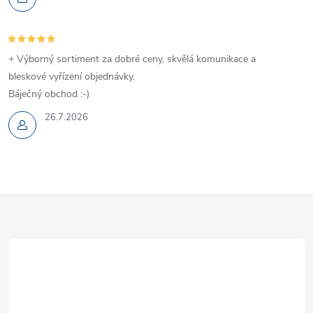
+ Výborný sortiment za dobré ceny, skvělá komunikace a
bleskové vyřízení objednávky.
Báječný obchod :-)
26.7.2026
Z
á
p