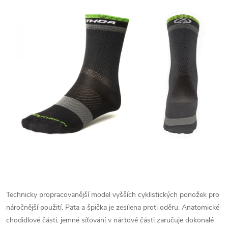
Technicky propracovanější model vyšších cyklistických ponožek pro
náročnější použití. Pata a špička je zesílena proti oděru. Anatomické
chodidlové části, jemné síťování v nártové části zaručuje dokonalé