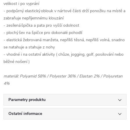
velikost i po vyprání
- podpůrný elastický
oblouk v nártové části drží ponožku na místě a
zabraňuje nepříjemnému klouzání
- zesílená
špička a pata pro vyšší odolnost
- plochý
šev na špičce pro dokonalé pohodlí
- elastická žebrovaná manžeta, nepříliš těsná, nepříliš volná, snadno
se natahuje a stahuje z nohy
- vhodné i na ostatní aktivity ( chůze, jogging, golf, posilování nebo
běžné nošení )
materiál: Polyamid 58% / Polyester 36% / Elastan 2% / Polyuretan
4%
Parametry produktu
Ostatní informace