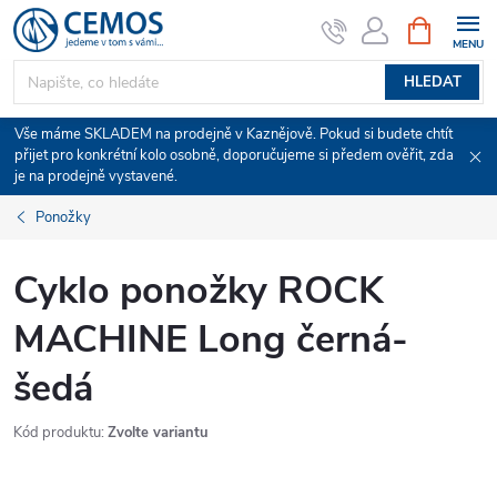
Přejít
NÁKUPNÍ
KOŠÍK
na
obsah
HLEDAT
Vše máme SKLADEM na prodejně v Kaznějově. Pokud si budete chtít
přijet pro konkrétní kolo osobně, doporučujeme si předem ověřit, zda
je na prodejně vystavené.
Ponožky
Cyklo ponožky ROCK
MACHINE Long černá-
šedá
Kód produktu:
Zvolte variantu