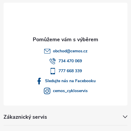
á
p
a
t
obchod
@
cemos.cz
í
734 470 069
777 668 339
Sledujte nás na Facebooku
cemos_cykloservis
Zákaznický servis