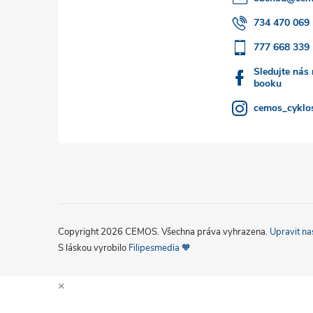
t
734 470 069
777 668 339
í
Sledujte nás
booku
cemos_cyklos
Copyright 2026
CEMOS
. Všechna práva vyhrazena.
Upravit na
S láskou vyrobilo
Filipesmedia 🧡
×