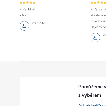
+ Rychlost
+ Výborný
- Nic
skvělá kom
objednávky
28.7.2026
Báječný ob
2
Z
á
p
a
obchod
@
cem