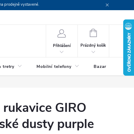
na prodejně vystavené.
NÁKUPNÍ
KOŠÍK
Prázdný košík
Přihlášení
 tretry
Mobilní telefony
Bazar
Servis
é rukavice GIRO
ské dusty purple