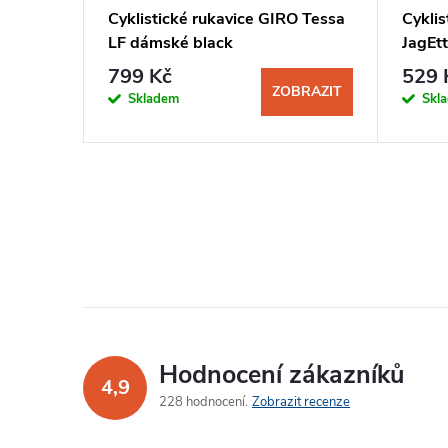
LEDNIK
Cyklistické rukavice GIRO Tessa
Cyklis
LF dámské black
JagEt
799 Kč
529 
BRAZIT
ZOBRAZIT
Skladem
Skl
Hodnocení zákazníků
4,9
228 hodnocení
Zobrazit recenze