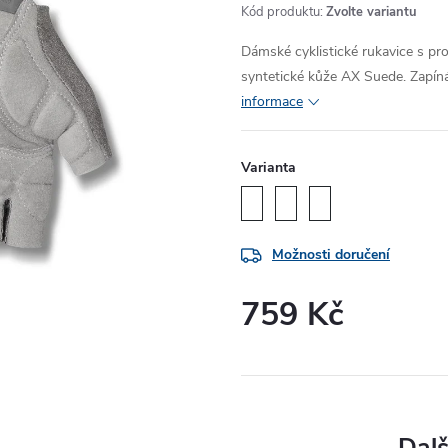
Kód produktu:
Zvolte variantu
Dámské cyklistické rukavice s pro
syntetické kůže AX Suede. Zapíná
informace
Varianta
Možnosti doručení
759 Kč
Měrná
cena: