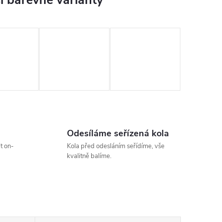
Odesíláme seřízená kola
t on-
Kola před odesláním seřídíme, vše
kvalitně balíme.