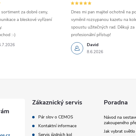
 sortiment za dobré ceny,
Dnes mi pan majitel ochotně na p
unikace a bleskové vyřízení
vyměnil rozsypanou kazetu na kole
.
spoustu užitečných rad. Děkuji za
chod :-)
profesionální přístup!
David
6.7.2026
8.6.2026
Zákaznický servis
Poradna
Pár slov o CEMOS
Návod na sestave
zakoupeného pře
Kontaktní informace
Jak vybrat světlo
Servis jízdních kol
os.cz