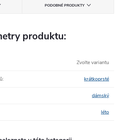
PODOBNÉ PRODUKTY
etry produktu:
Zvolte variantu
tů
:
krátkoprsté
dámský
léto