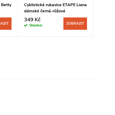
 Betty
Cyklistické rukavice ETAPE Liana
Cyklist
dámské černá-růžová
Ambra d
349 Kč
349 K
AZIT
ZOBRAZIT
Skladem
Sklad