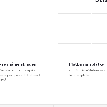
Vše máme skladem
Platba na splátky
še skladem na prodejně v
Zboží u nás můžete nakoupi
aznějově, pouhých 15 km od
line i na splátky.
lzně.