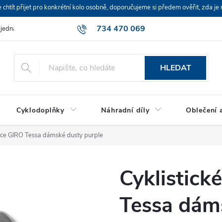
ít přijet pro konkrétní kolo osobně, doporučujeme si předem ověřit, zda je 
734 470 069
bjednávka
HLEDAT
Cyklodoplňky
Náhradní díly
Oblečení a
vice GIRO Tessa dámské dusty purple
Cyklistick
Tessa dám