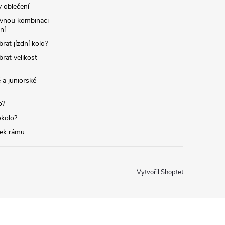
y oblečení
ávnou kombinaci
ní
brat jízdní kolo?
brat velikost
 a juniorské
o?
okolo?
tek rámu
Vytvořil Shoptet