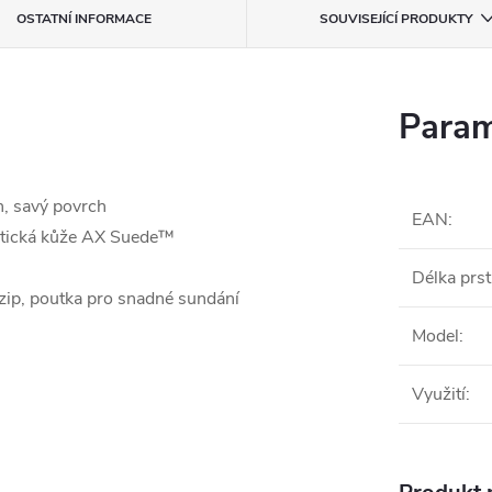
OSTATNÍ INFORMACE
SOUVISEJÍCÍ PRODUKTY
Param
h, savý povrch
EAN
:
ntetická kůže AX Suede™
Délka prs
 zip, poutka pro snadné sundání
Model
:
Využití
: