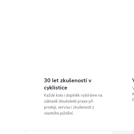
30 let zkušeností v
cyklistice
V
K
Každé kolo i doplněk vybíráme na
P
základě dlouholeté praxe při
prodeji, servisu i zkušeností z
vlastního ježdění.