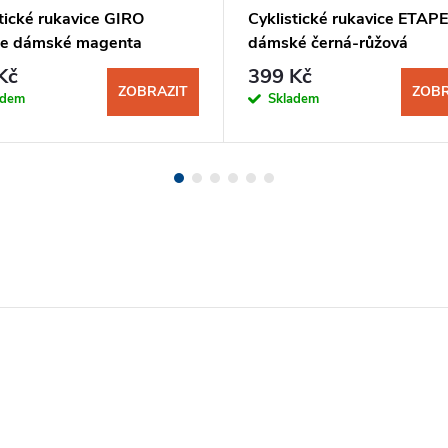
tické rukavice GIRO
Cyklistické rukavice ETAPE
te dámské magenta
dámské černá-růžová
Kč
399 Kč
ZOBRAZIT
ZOBR
adem
Skladem