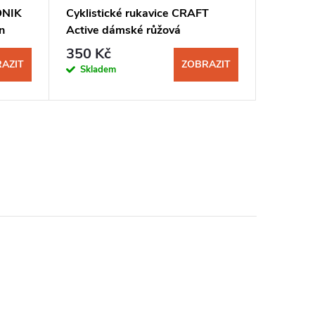
DNIK
Cyklistické rukavice CRAFT
Cyklist
n
Active dámské růžová
dámské 
350 Kč
299 K
AZIT
ZOBRAZIT
Skladem
Sklad