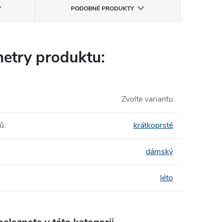
PODOBNÉ PRODUKTY
etry produktu:
Zvolte variantu
tů
:
krátkoprsté
dámský
léto