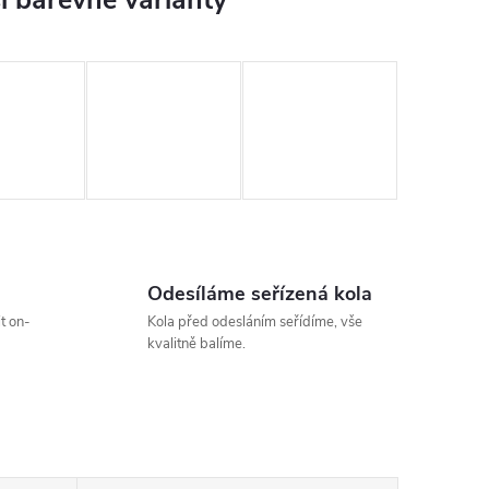
Odesíláme seřízená kola
t on-
Kola před odesláním seřídíme, vše
kvalitně balíme.