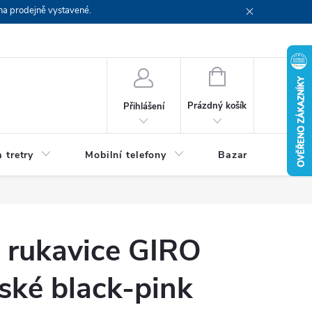
na prodejně vystavené.
NÁKUPNÍ
KOŠÍK
Prázdný košík
Přihlášení
 tretry
Mobilní telefony
Bazar
Servis
é rukavice GIRO
ské black-pink