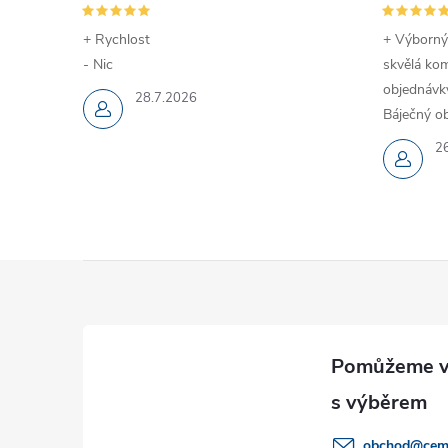
+ Rychlost
+ Výborný
- Nic
skvělá kom
objednávky
28.7.2026
Báječný ob
2
Z
á
p
a
obchod
@
cem