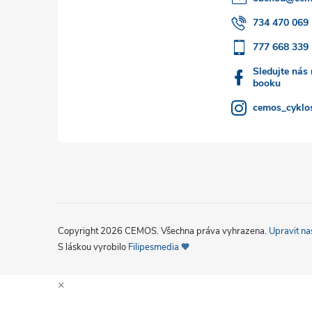
t
734 470 069
777 668 339
í
Sledujte nás
booku
cemos_cyklos
Copyright 2026
CEMOS
. Všechna práva vyhrazena.
Upravit na
S láskou vyrobilo
Filipesmedia 🧡
×