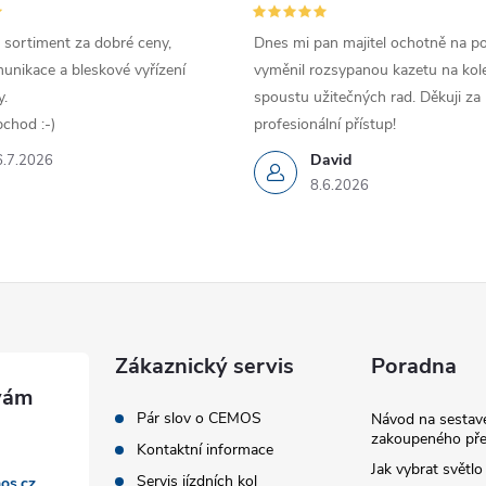
 sortiment za dobré ceny,
Dnes mi pan majitel ochotně na p
unikace a bleskové vyřízení
vyměnil rozsypanou kazetu na kole
.
spoustu užitečných rad. Děkuji za
chod :-)
profesionální přístup!
David
6.7.2026
8.6.2026
Zákaznický servis
Poradna
Pár slov o CEMOS
Návod na sestave
zakoupeného pře
Kontaktní informace
Jak vybrat světlo
Servis jízdních kol
os.cz