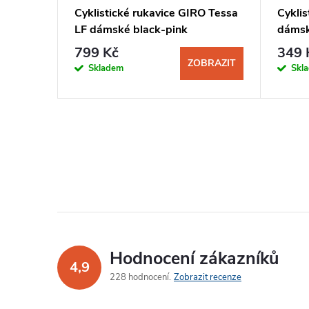
PE Riva
Cyklistické rukavice GIRO Tessa
Cyklis
LF dámské black-pink
dámsk
799 Kč
349 
BRAZIT
ZOBRAZIT
Skladem
Skl
Hodnocení zákazníků
4,9
228 hodnocení
Zobrazit recenze