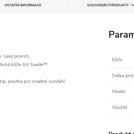
OSTATNÍ INFORMACE
SOUVISEJÍCÍ PRODUKTY
Param
h, savý povrch
EAN
:
ntetická kůže AX Suede™
Délka prs
 zip, poutka pro snadné sundání
Model
:
Využití
: