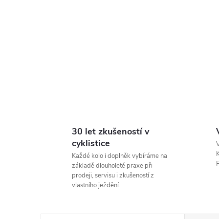
30 let zkušeností v
cyklistice
V
K
Každé kolo i doplněk vybíráme na
P
základě dlouholeté praxe při
prodeji, servisu i zkušeností z
vlastního ježdění.