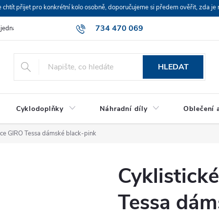
ít přijet pro konkrétní kolo osobně, doporučujeme si předem ověřit, zda je 
734 470 069
bjednávka
HLEDAT
Cyklodoplňky
Náhradní díly
Oblečení a
vice GIRO Tessa dámské black-pink
Cyklistick
Tessa dám