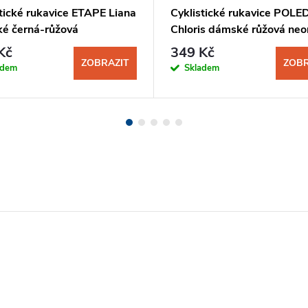
tické rukavice ETAPE Liana
Cyklistické rukavice POLE
é černá-růžová
Chloris dámské růžová neo
Kč
349 Kč
ZOBRAZIT
ZOBR
adem
Skladem