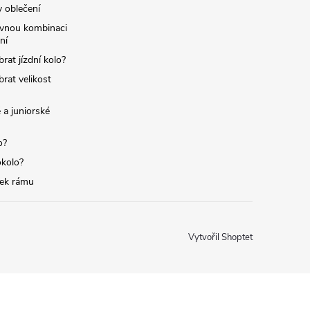
y oblečení
ávnou kombinaci
ní
brat jízdní kolo?
brat velikost
 a juniorské
o?
okolo?
tek rámu
Vytvořil Shoptet