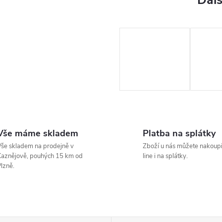
Vše máme skladem
Platba na splátky
še skladem na prodejně v
Zboží u nás můžete nakoupi
aznějově, pouhých 15 km od
line i na splátky.
lzně.