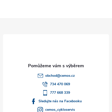
Z
á
p
a
t
obchod
@
cemos.cz
í
734 470 069
777 668 339
Sledujte nás na Facebooku
cemos_cykloservis