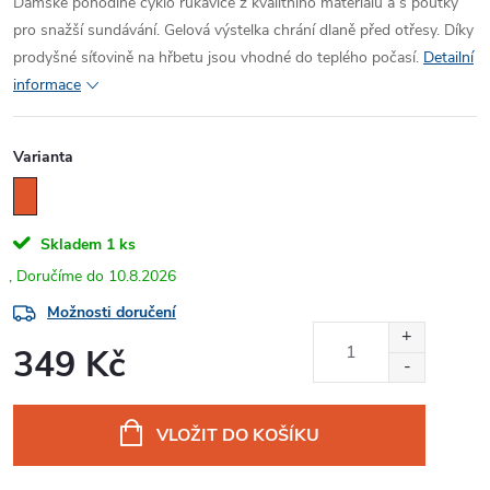
Dámské pohodlné cyklo rukavice z kvalitního materiálu a s poutky
pro snažší sundávání. Gelová výstelka chrání dlaně před otřesy. Díky
prodyšné síťovině na hřbetu jsou vhodné do teplého počasí.
Detailní
informace
Varianta
Skladem
1 ks
10.8.2026
Možnosti doručení
349 Kč
Měrná
cena:
VLOŽIT DO KOŠÍKU