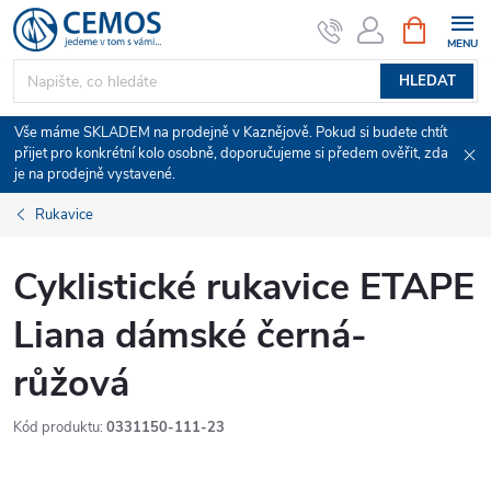
Přejít
NÁKUPNÍ
KOŠÍK
na
obsah
HLEDAT
Vše máme SKLADEM na prodejně v Kaznějově. Pokud si budete chtít
přijet pro konkrétní kolo osobně, doporučujeme si předem ověřit, zda
je na prodejně vystavené.
Rukavice
Cyklistické rukavice ETAPE
Liana dámské černá-
růžová
Kód produktu:
0331150-111-23