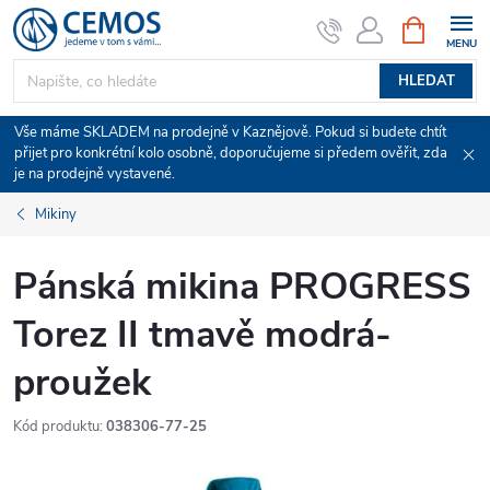
Přejít
NÁKUPNÍ
KOŠÍK
na
obsah
HLEDAT
Vše máme SKLADEM na prodejně v Kaznějově. Pokud si budete chtít
přijet pro konkrétní kolo osobně, doporučujeme si předem ověřit, zda
je na prodejně vystavené.
Mikiny
Pánská mikina PROGRESS
Torez II tmavě modrá-
proužek
Kód produktu:
038306-77-25