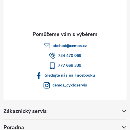
á
p
a
t
obchod
@
cemos.cz
í
734 470 069
777 668 339
Sledujte nás na Facebooku
cemos_cykloservis
Zákaznický servis
Poradna