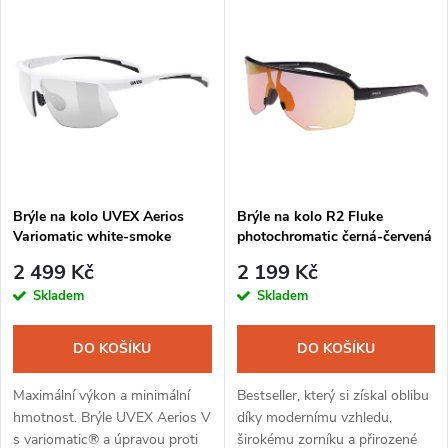
V
Nejdražší
z
ý
Nejprodávanější
e
p
Abecedně
n
i
í
s
Brýle na kolo UVEX Aerios
Brýle na kolo R2 Fluke
p
Variomatic white-smoke
photochromatic černá-červená
p
r
2 499 Kč
2 199 Kč
r
Skladem
Skladem
o
o
DO KOŠÍKU
DO KOŠÍKU
d
d
Maximální výkon a minimální
Bestseller, který si získal oblibu
u
hmotnost. Brýle UVEX Aerios V
díky modernímu vzhledu,
s variomatic® a úpravou proti
širokému zorníku a přirozené