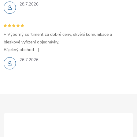
28.7.2026
+ Výborný sortiment za dobré ceny, skvělá komunikace a
bleskové vyřízení objednávky.
Báječný obchod :-)
26.7.2026
Z
á
p