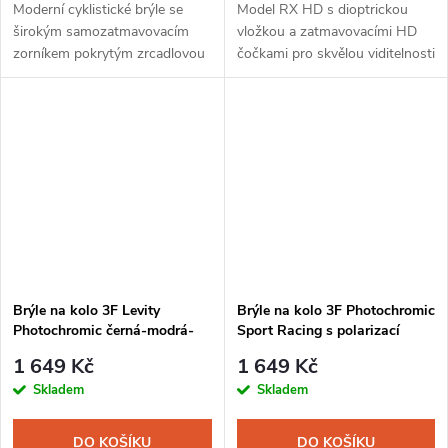
Moderní cyklistické brýle se
Model RX HD s dioptrickou
širokým samozatmavovacím
vložkou a zatmavovacími HD
zorníkem pokrytým zrcadlovou
čočkami pro skvělou viditelnosti
vrstvou.
a kontrast.
Brýle na kolo 3F Levity
Brýle na kolo 3F Photochromic
Photochromic černá-modrá-
Sport Racing s polarizací
tmavá skla
černá-červená
1 649 Kč
1 649 Kč
Skladem
Skladem
DO KOŠÍKU
DO KOŠÍKU