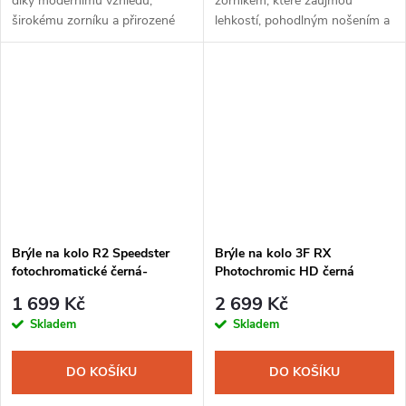
díky modernímu vzhledu,
zorníkem, které zaujmou
širokému zorníku a přirozené
lehkostí, pohodlným nošením a
lehkosti při nošení.
skvělým přizpůsobením při
každé jízdě.
Brýle na kolo R2 Speedster
Brýle na kolo 3F RX
fotochromatické černá-
Photochromic HD černá
červená
1 699 Kč
2 699 Kč
Skladem
Skladem
DO KOŠÍKU
DO KOŠÍKU