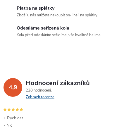
á
p
Platba na splátky
n
Zboží u nás můžete nakoupit on-line i na splátky.
r
í
v
Odesíláme seřízená kola
Kola před odesláním seřídíme, vše kvalitně balíme.
k
y
v
ý
Hodnocení zákazníků
p
4,9
228 hodnocení
Zobrazit recenze
i
s
+ Rychlost
u
- Nic