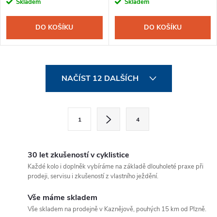
Skladem
Skladem
DO KOŠÍKU
DO KOŠÍKU
O
NAČÍST 12 DALŠÍCH
v
l
S
1
4
t
á
r
d
á
30 let zkušeností v cyklistice
a
n
Každé kolo i doplněk vybíráme na základě dlouholeté praxe při
prodeji, servisu i zkušeností z vlastního ježdění.
k
c
o
Vše máme skladem
í
v
Vše skladem na prodejně v Kaznějově, pouhých 15 km od Plzně.