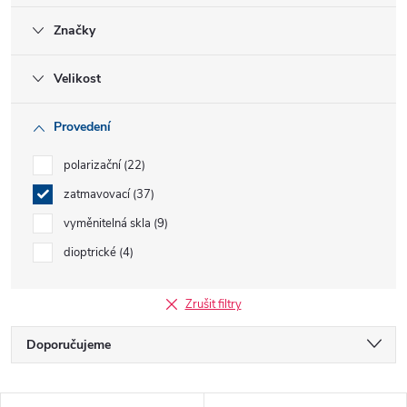
Značky
Velikost
Provedení
polarizační
22
zatmavovací
37
vyměnitelná skla
9
dioptrické
4
Zrušit filtry
Ř
Doporučujeme
a
Nejlevnější