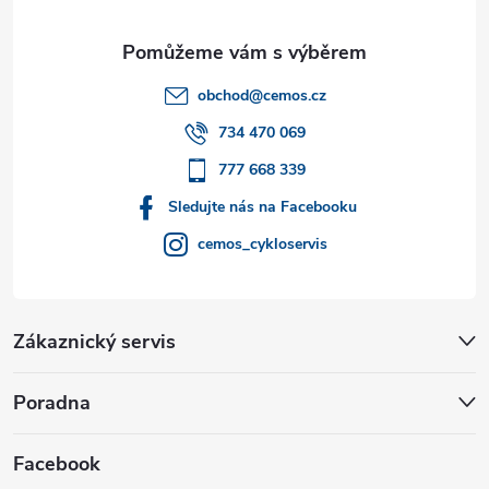
a
t
obchod
@
cemos.cz
í
734 470 069
777 668 339
Sledujte nás na Facebooku
cemos_cykloservis
Zákaznický servis
Poradna
Facebook