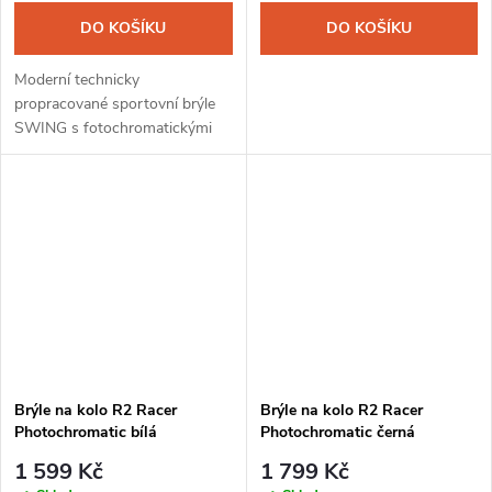
DO KOŠÍKU
DO KOŠÍKU
Moderní technicky
propracované sportovní brýle
SWING s fotochromatickými
skly jsou navrženy v
dynamickém designu na použití
pro různé druhy sportů,
zejména pro cyklistiku a...
Brýle na kolo R2 Racer
Brýle na kolo R2 Racer
Photochromatic bílá
Photochromatic černá
1 599 Kč
1 799 Kč