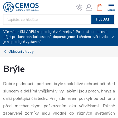
Přejít
NÁKUPNÍ
KOŠÍK
na
obsah
HLEDAT
Vše máme SKLADEM na prodejně v Kaznějově. Pokud si budete chtít
přijet pro konkrétní kolo osobně, doporučujeme si předem ověřit, zda
je na prodejně vystavené.
Oblečení a tretry
Brýle
Dobře padnoucí sportovní brýle spolehlivě ochrání oči před
sluncem a dalšími vnějšími vlivy, jakými jsou prach, hmyz a
další poletující částečky. Při jízdě lesem poskytnou ochranu
před mechanickým poškozením oka větvičkami. Různě
zabarvené zorníky jsou vhodné do různých světelných