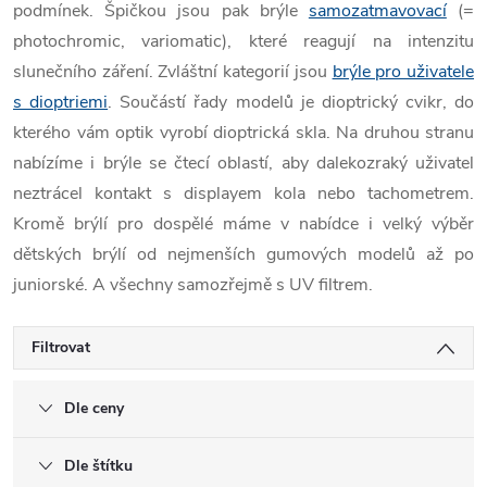
podmínek. Špičkou jsou pak brýle
samozatmavovací
(=
photochromic, variomatic), které reagují na intenzitu
slunečního záření. Zvláštní kategorií jsou
brýle pro uživatele
s dioptriemi
. Součástí řady modelů je dioptrický cvikr, do
kterého vám optik vyrobí dioptrická skla. Na druhou stranu
nabízíme i brýle se čtecí oblastí, aby dalekozraký uživatel
neztrácel kontakt s displayem kola nebo tachometrem.
Kromě brýlí pro dospělé máme v nabídce i velký výběr
dětských brýlí od nejmenších gumových modelů až po
juniorské. A všechny samozřejmě s UV filtrem.
Filtrovat
Dle ceny
Dle štítku