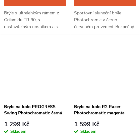
Brýle s ultralehkým rámem z
Sportovní sluneční brýle
Grilamidu TR 90, s
Photochromic v černo-
nastavitelným nosníkem a s
červeném provedení. Bezpečný
odvětranými
pohyb v terénu pak garantují
samozabarvovacími zorníky
polarizační samozabarvovací
reagujícími na intenzitu UV
skla, která reagují na intenzitu
záření v kategoriích
UV záření ve...
slunečních...
Brýle na kolo PROGRESS
Brýle na kolo R2 Racer
Swing Photochromatic černá
Photochromatic magenta
mat
1 299 Kč
1 599 Kč
Skladem
Skladem