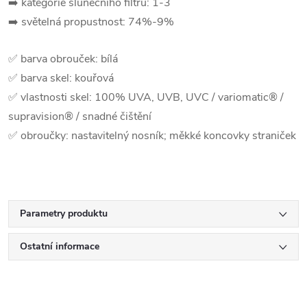
➡️ kategorie slunečního filtru: 1-3
➡️ světelná propustnost: 74%-9%
✅ barva obrouček: bílá
✅ barva skel: kouřová
✅
vlastnosti skel:
100% UVA, UVB, UVC / variomatic® /
supravision® / snadné čištění
✅ obroučky: nastavitelný nosník; měkké koncovky straniček
Parametry produktu
Ostatní informace