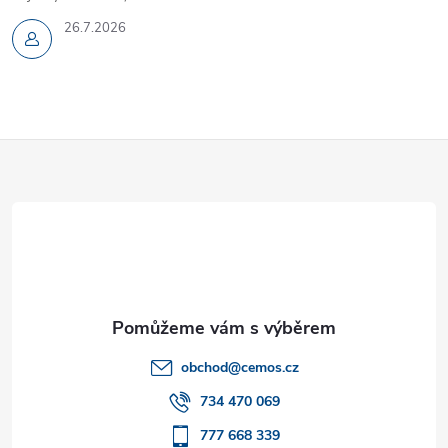
26.7.2026
Z
á
p
a
t
obchod
@
cemos.cz
í
734 470 069
777 668 339