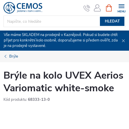
Přejít
NÁKUPNÍ
KOŠÍK
na
obsah
HLEDAT
Vše máme SKLADEM na prodejně v Kaznějově. Pokud si budete chtít
přijet pro konkrétní kolo osobně, doporučujeme si předem ověřit, zda
je na prodejně vystavené.
Brýle
Brýle na kolo UVEX Aerios
Variomatic white-smoke
Kód produktu:
68333-13-0