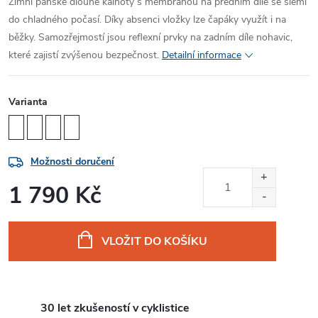
Zimní pánské dlouhé kalhoty s membránou na předním díle se šlemi
do chladného počasí. Díky absenci vložky lze čapáky využít i na
běžky. Samozřejmostí jsou reflexní prvky na zadním díle nohavic,
které zajistí zvýšenou bezpečnost.
Detailní informace
Varianta
Možnosti doručení
1 790 Kč
Měrná
cena:
VLOŽIT DO KOŠÍKU
30 let zkušeností v cyklistice