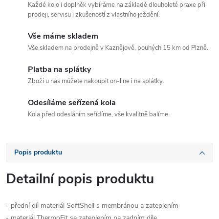
Každé kolo i doplněk vybíráme na základě dlouholeté praxe při
prodeji, servisu i zkušeností z vlastního ježdění.
Vše máme skladem
Vše skladem na prodejně v Kaznějově, pouhých 15 km od Plzně.
Platba na splátky
Zboží u nás můžete nakoupit on-line i na splátky.
Odesíláme seřízená kola
Kola před odesláním seřídíme, vše kvalitně balíme.
Popis produktu
Detailní popis produktu
- přední díl materiál SoftShell s membránou a zateplením
- materiál ThermoFit se zateplením na zadním díle