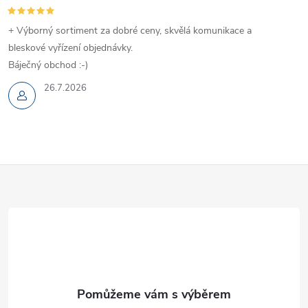
+ Výborný sortiment za dobré ceny, skvělá komunikace a
bleskové vyřízení objednávky.
Báječný obchod :-)
26.7.2026
Z
á
p
a