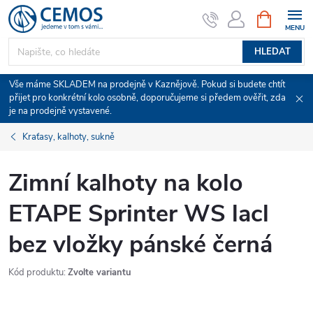
Přejít
NÁKUPNÍ
KOŠÍK
na
obsah
HLEDAT
Vše máme SKLADEM na prodejně v Kaznějově. Pokud si budete chtít
přijet pro konkrétní kolo osobně, doporučujeme si předem ověřit, zda
je na prodejně vystavené.
Kraťasy, kalhoty, sukně
Zimní kalhoty na kolo
ETAPE Sprinter WS lacl
bez vložky pánské černá
Kód produktu:
Zvolte variantu