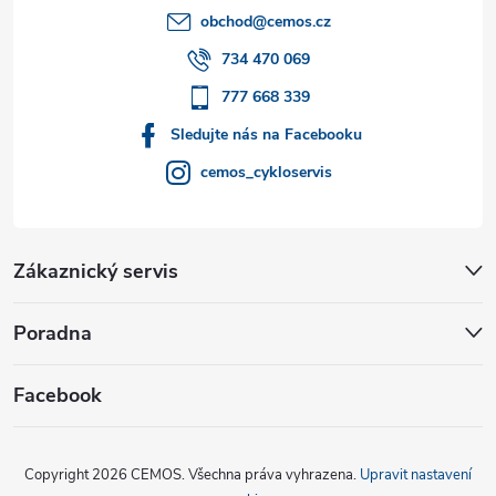
t
obchod
@
cemos.cz
í
734 470 069
777 668 339
Sledujte nás na Facebooku
cemos_cykloservis
Zákaznický servis
Poradna
Facebook
Copyright 2026
CEMOS
. Všechna práva vyhrazena.
Upravit nastavení