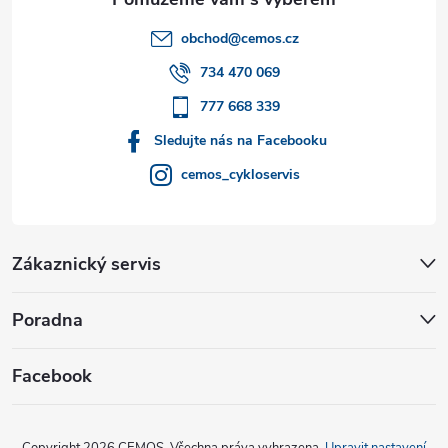
t
obchod
@
cemos.cz
í
734 470 069
777 668 339
Sledujte nás na Facebooku
cemos_cykloservis
Zákaznický servis
Poradna
Facebook