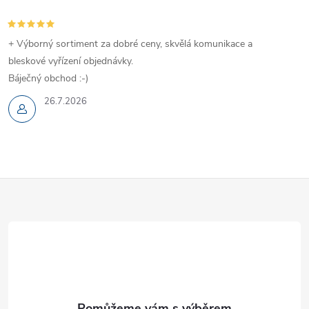
+ Výborný sortiment za dobré ceny, skvělá komunikace a
bleskové vyřízení objednávky.
Báječný obchod :-)
26.7.2026
Z
á
p
a