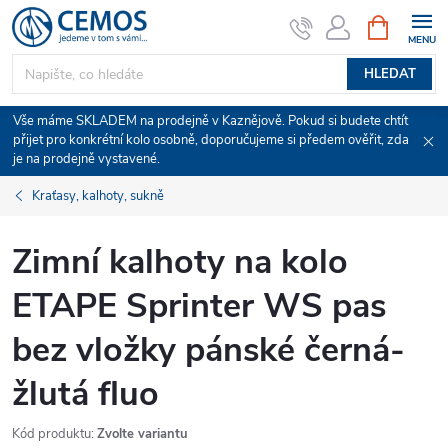
Přejít
NÁKUPNÍ
KOŠÍK
na
obsah
HLEDAT
Vše máme SKLADEM na prodejně v Kaznějově. Pokud si budete chtít
přijet pro konkrétní kolo osobně, doporučujeme si předem ověřit, zda
je na prodejně vystavené.
Kraťasy, kalhoty, sukně
Zimní kalhoty na kolo
ETAPE Sprinter WS pas
bez vložky pánské černá-
žlutá fluo
Kód produktu:
Zvolte variantu