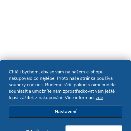
Chtěli bychom, aby se vám na našem e-shopu
nakupovalo co nejlépe. Proto naše stránka používá
soubory cookies. Budeme rádi, pokud s nimi budete
souhlasit a umožníte nám zprostředkovat vám ještě
lepší zážitek z nakupování. Více informací
zde
.
Nastavení