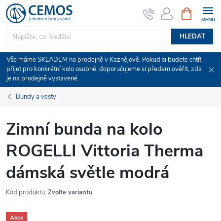
Přejít
NÁKUPNÍ
KOŠÍK
na
obsah
HLEDAT
Vše máme SKLADEM na prodejně v Kaznějově. Pokud si budete chtít
přijet pro konkrétní kolo osobně, doporučujeme si předem ověřit, zda
je na prodejně vystavené.
Bundy a vesty
Zimní bunda na kolo
ROGELLI Vittoria Therma
dámská světle modrá
Kód produktu:
Zvolte variantu
Akce