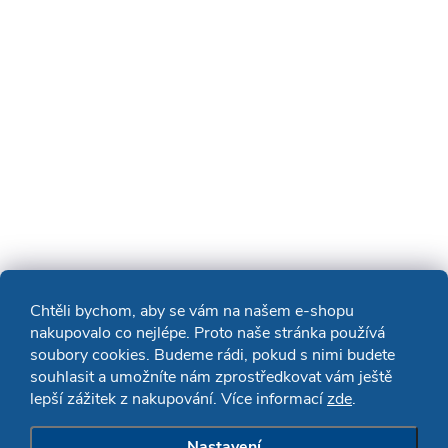
Chtěli bychom, aby se vám na našem e-shopu
nakupovalo co nejlépe. Proto naše stránka používá
soubory cookies. Budeme rádi, pokud s nimi budete
souhlasit a umožníte nám zprostředkovat vám ještě
lepší zážitek z nakupování. Více informací
zde
.
Nastavení