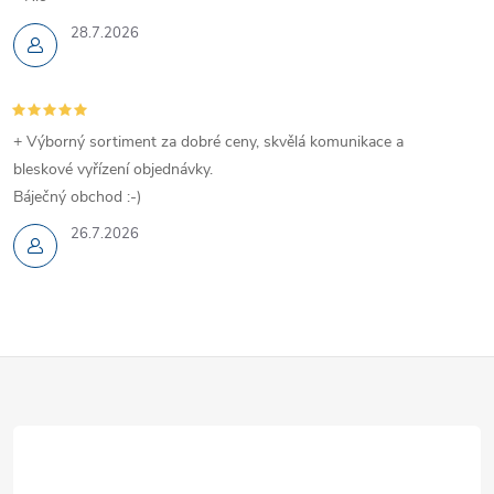
28.7.2026
+ Výborný sortiment za dobré ceny, skvělá komunikace a
bleskové vyřízení objednávky.
Báječný obchod :-)
26.7.2026
Z
á
p