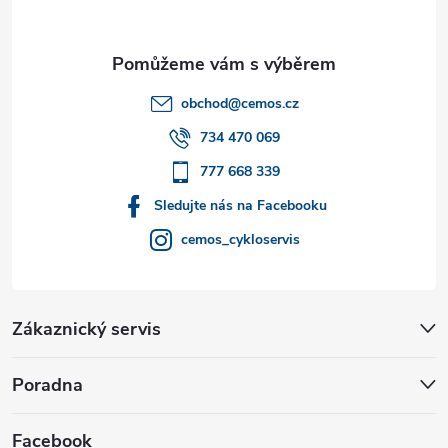
a
t
obchod
@
cemos.cz
í
734 470 069
777 668 339
Sledujte nás na Facebooku
cemos_cykloservis
Zákaznický servis
Poradna
Facebook