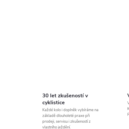
30 let zkušeností v
cyklistice
V
K
Každé kolo i doplněk vybíráme na
P
základě dlouholeté praxe při
prodeji, servisu i zkušeností z
vlastního ježdění.