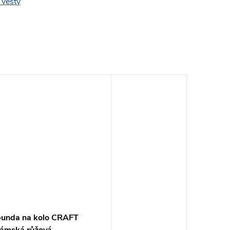
 vesty
bunda na kolo CRAFT
ámská růžová