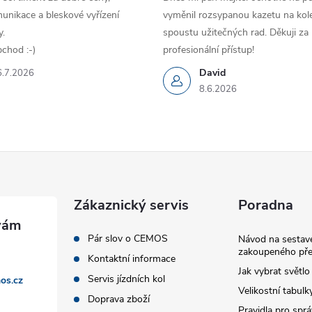
unikace a bleskové vyřízení
vyměnil rozsypanou kazetu na kole
.
spoustu užitečných rad. Děkuji za
chod :-)
profesionální přístup!
David
6.7.2026
8.6.2026
Zákaznický servis
Poradna
Pár slov o CEMOS
Návod na sestave
zakoupeného pře
Kontaktní informace
Jak vybrat světlo
Servis jízdních kol
os.cz
Velikostní tabulk
Doprava zboží
Pravidla pro spr