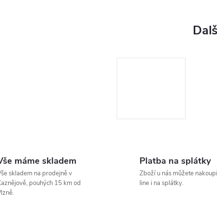
Vše máme skladem
Platba na splátky
še skladem na prodejně v
Zboží u nás můžete nakoupi
aznějově, pouhých 15 km od
line i na splátky.
lzně.