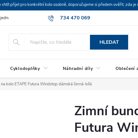
ít přijet pro konkrétní kolo osobně, doporučujeme si předem ověřit, zda je 
734 470 069
bjednávka
HLEDAT
Cyklodoplňky
Náhradní díly
Oblečení a
 na kolo ETAPE Futura Windstop dámská černá-bílá
Zimní bun
Futura Wi