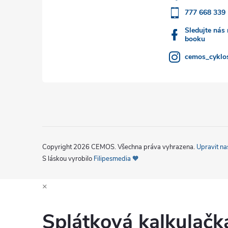
777 668 339
í
Sledujte nás
booku
cemos_cyklos
Copyright 2026
CEMOS
. Všechna práva vyhrazena.
Upravit na
S láskou vyrobilo
Filipesmedia 🧡
×
Splátková kalkulač