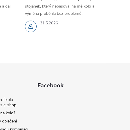
 a dal
stojánek, který nepasoval na mé kolo a
výměna proběhla bez problémů.
31.5.2026
Facebook
ní kola
s e-shop
 na kolo?
y oblečení
ávnou kombinaci