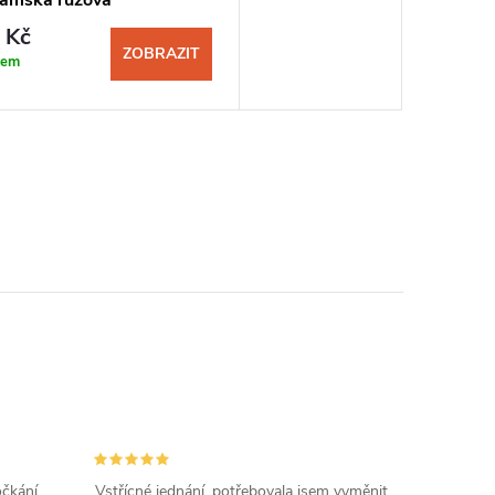
 Kč
ZOBRAZIT
dem
očkání
Vstřícné jednání, potřebovala jsem vyměnit