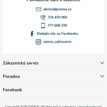
t
obchod
@
cemos.cz
í
734 470 069
777 668 339
Sledujte nás na Facebooku
cemos_cykloservis
Zákaznický servis
Poradna
Facebook
Copyright 2026
CEMOS
. Všechna práva vyhrazena.
Upravit nastavení