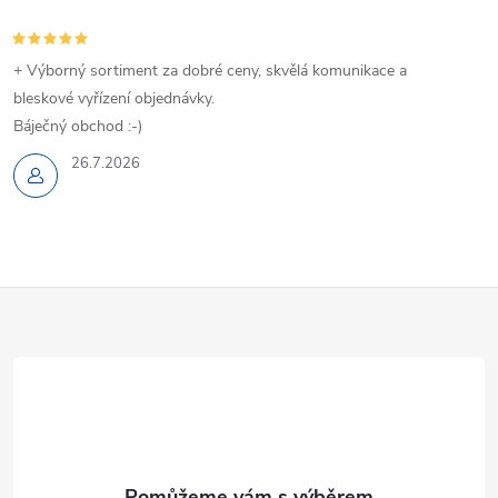
+ Výborný sortiment za dobré ceny, skvělá komunikace a
bleskové vyřízení objednávky.
Báječný obchod :-)
26.7.2026
Z
á
p
a