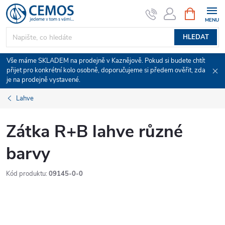
Přejít
NÁKUPNÍ
KOŠÍK
na
obsah
HLEDAT
Vše máme SKLADEM na prodejně v Kaznějově. Pokud si budete chtít
přijet pro konkrétní kolo osobně, doporučujeme si předem ověřit, zda
je na prodejně vystavené.
Lahve
Zátka R+B lahve různé
barvy
Kód produktu:
09145-0-0