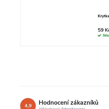
Krytk
59 K
Skl
Hodnocení zákazníků
4,9