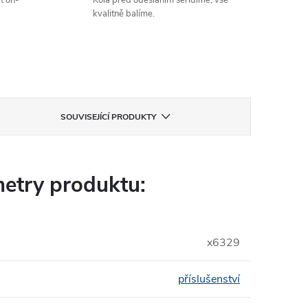
t on-
Kola před odesláním seřídíme, vše
kvalitně balíme.
SOUVISEJÍCÍ PRODUKTY
etry produktu:
x6329
příslušenství