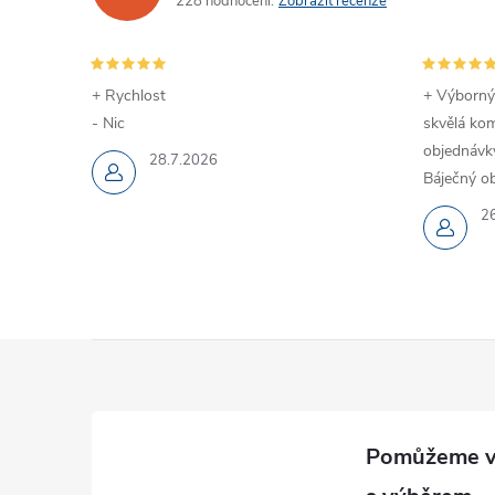
228 hodnocení
Zobrazit recenze
+ Rychlost
+ Výborný
- Nic
skvělá kom
objednávky
28.7.2026
Báječný ob
2
Z
á
p