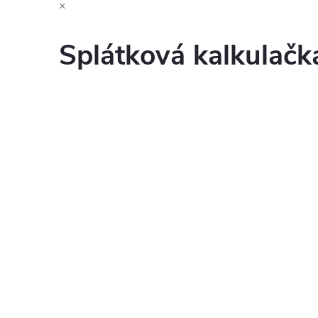
×
Splátková kalkulač