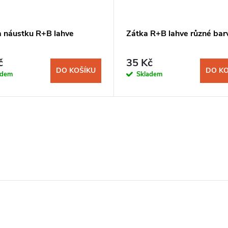
a náustku R+B lahve
Zátka R+B lahve různé bar
č
35 Kč
DO KOŠÍKU
DO KO
adem
Skladem