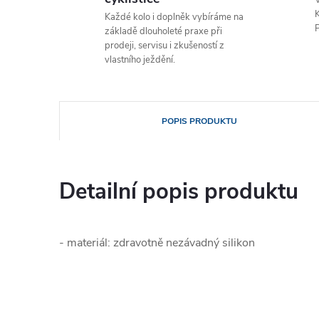
V
K
Každé kolo i doplněk vybíráme na
P
základě dlouholeté praxe při
prodeji, servisu i zkušeností z
vlastního ježdění.
POPIS PRODUKTU
Detailní popis produktu
- materiál: zdravotně nezávadný silikon