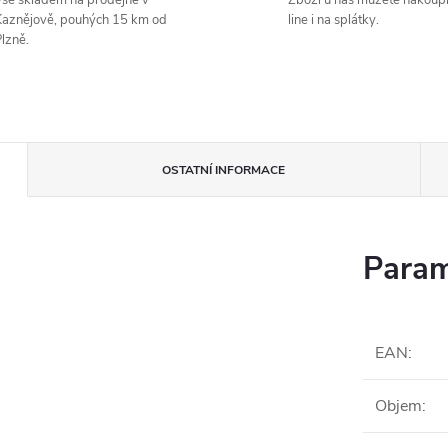
še skladem na prodejně v
Zboží u nás můžete nakoupi
aznějově, pouhých 15 km od
line i na splátky.
lzně.
OSTATNÍ INFORMACE
Param
EAN
:
Objem
: