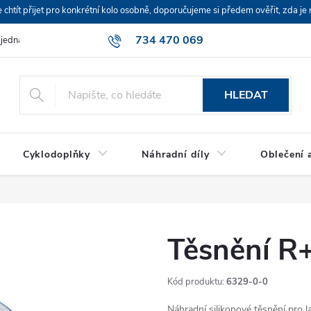
ít přijet pro konkrétní kolo osobně, doporučujeme si předem ověřit, zda je 
734 470 069
bjednávka
HLEDAT
Cyklodoplňky
Náhradní díly
Oblečení a
Těsnění R+
Kód produktu:
6329-0-0
Náhradní silikonové těsnění pro 