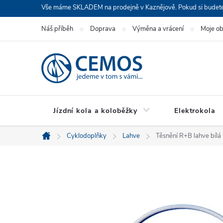
Přejít
Vše máme SKLADEM na prodejně v Kaznějově. Pokud si budete cht
na
Náš příběh
Doprava
Výměna a vrácení
Moje o
obsah
Jízdní kola a koloběžky
Elektrokola
Cyklodoplňky
Lahve
Těsnění R+B lahve bílá
Domů