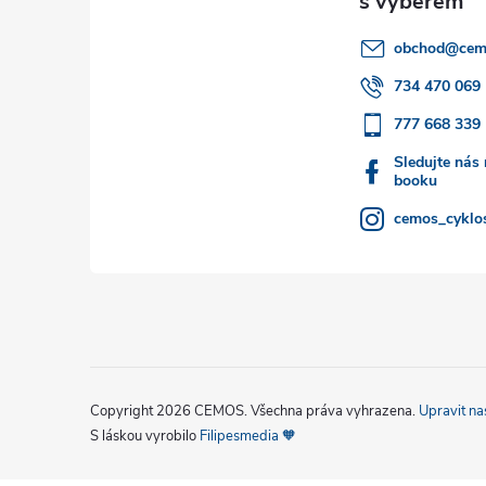
a
obchod
@
cem
t
734 470 069
777 668 339
í
Sledujte nás
booku
cemos_cyklos
Copyright 2026
CEMOS
. Všechna práva vyhrazena.
Upravit na
S láskou vyrobilo
Filipesmedia 🧡