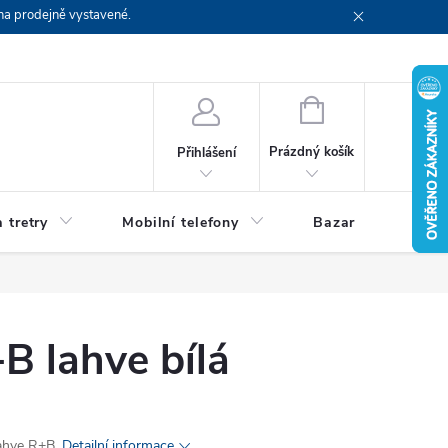
na prodejně vystavené.
NÁKUPNÍ
KOŠÍK
Prázdný košík
Přihlášení
 tretry
Mobilní telefony
Bazar
Servis
B lahve bílá
lahve R+B.
Detailní informace