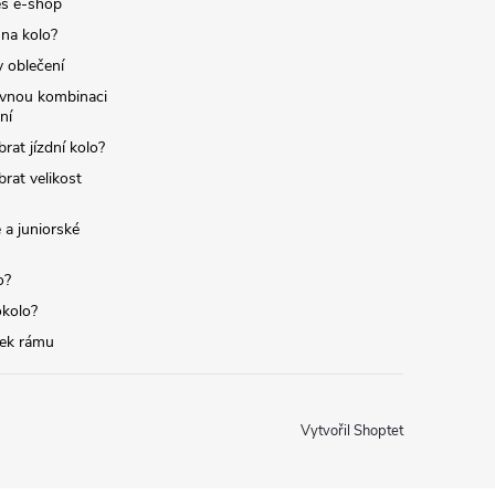
s e-shop
 na kolo?
y oblečení
ávnou kombinaci
ní
brat jízdní kolo?
brat velikost
 a juniorské
o?
okolo?
tek rámu
Vytvořil Shoptet