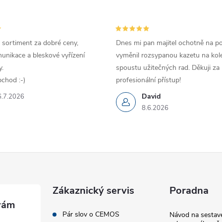
 sortiment za dobré ceny,
Dnes mi pan majitel ochotně na p
unikace a bleskové vyřízení
vyměnil rozsypanou kazetu na kole
.
spoustu užitečných rad. Děkuji za
chod :-)
profesionální přístup!
David
6.7.2026
8.6.2026
Zákaznický servis
Poradna
Pár slov o CEMOS
Návod na sestave