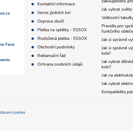
zakoupeného pře
Kontaktní informace
Jak vybrat světlo
Servis jízdních kol
os.cz
Velikostní tabulk
Doprava zboží
Pravidla pro spr
Platba na splátky - ESSOX
funkčního obleče
Rozložená platba - ESSOX
Jak si správně vy
 na Face
Obchodní podmínky
Jak si správně vy
kola?
Reklamační řád
ervis
Jak vybrat dětské
Ochrana osobních údajů
kolo?
Jak na elektrokol
Jak vybrat elektr
Kompatibilita pa
stavení cookies