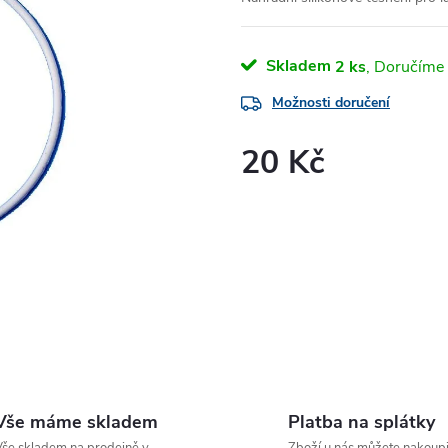
Skladem
2 ks
Možnosti doručení
20 Kč
Měrná
cena:
Vše máme skladem
Platba na splátky